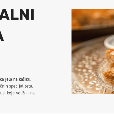
ALNI
A
a jela na kašiku,
čnih specijaliteta.
kusi koje voliš — na