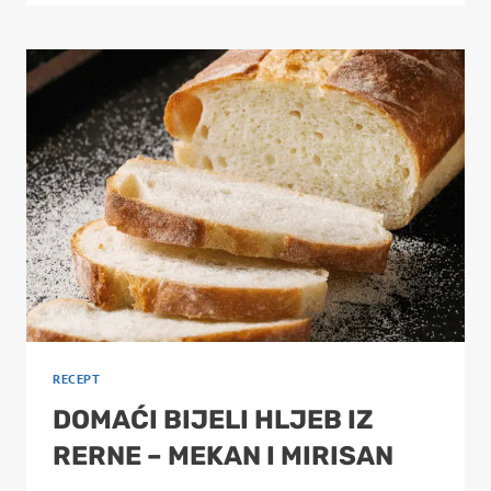
MASLENJAK
–
LISNATA
POGAČA
SA
SIROM
I
JOGURTOM
RECEPT
DOMAĆI BIJELI HLJEB IZ
RERNE – MEKAN I MIRISAN