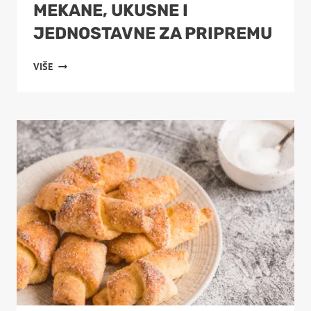
MEKANE, UKUSNE I
JEDNOSTAVNE ZA PRIPREMU
SLANE
VIŠE
KIFLICE
SA
SIROM
–
MEKANE,
UKUSNE
I
JEDNOSTAVNE
ZA
PRIPREMU