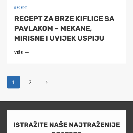
RECEPT
RECEPT ZA BRZE KIFLICE SA
PAVLAKOM – MEKANE,
MIRISNE I UVIJEK USPIJU
RECEPT
VIŠE
ZA
BRZE
KIFLICE
SA
PAGE
Next
1
2
PAVLAKOM
–
Page
NAVIGATION
MEKANE,
MIRISNE
I
UVIJEK
USPIJU
ISTRAŽITE NAŠE NAJTRAŽENIJE