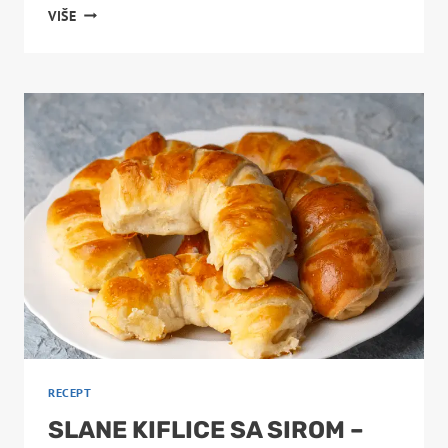
DOMAĆI
VIŠE
BIJELI
HLJEB
IZ
RERNE
–
MEKAN
I
MIRISAN
RECEPT
SLANE KIFLICE SA SIROM –