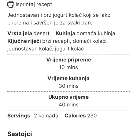
Isprintaj recept
Jednostavan i brz jogurt kolač koji se lako
priprema i savršen je za svaki dan.
Vrsta jela
desert
Kuhinja
domaća kuhinja
Ključne riječi
brzi recepti, domaći kolači,
jednostavan kolač, jogurt kolač
Vrijeme pripreme
m
10
mins
i
Vrijeme kuhanja
n
m
30
mins
u
i
Ukupno vrijeme
t
n
m
40
mins
e
u
i
s
Servings
12
komada
Calories
230
t
n
e
u
s
Sastojci
t