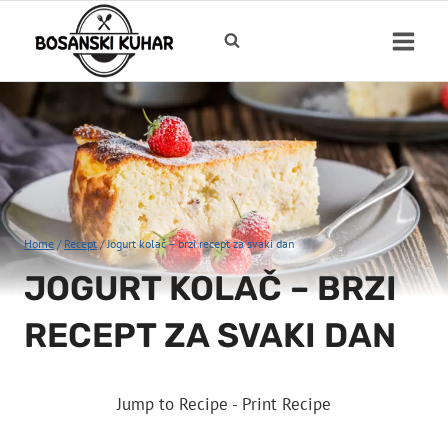
Skip
to
content
Home
/
Recept
/
Jogurt kolač – brzi recept za svaki dan
JOGURT KOLAČ – BRZI
RECEPT ZA SVAKI DAN
Jump to Recipe
-
Print Recipe