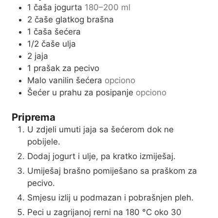
1
čaša jogurta
180–200 ml
e
2
čaše glatkog brašna
s
1
čaša šećera
1/2
čaše ulja
2
jaja
1
prašak za pecivo
Malo vanilin šećera
opciono
Šećer u prahu za posipanje
opciono
Priprema
U zdjeli umuti jaja sa šećerom dok ne
pobijele.
Dodaj jogurt i ulje, pa kratko izmiješaj.
Umiješaj brašno pomiješano sa praškom za
pecivo.
Smjesu izlij u podmazan i pobrašnjen pleh.
Peci u zagrijanoj rerni na 180 °C oko 30