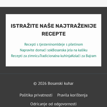
Page
NAVIGATION
ISTRAŽITE NAŠE NAJTRAŽENIJE
RECEPTE
Recepti s tjesteninom
Ideje s piletinom
Napravite domaći sok
Bosanska jela na kašiku
Recepti za zimnicu
Tradicionalna kuhinja
Kolači za Bajram
© 2026 Bosanski kuhar
Politika privatnosti
Pravila korištenja
Odricanje od odgovornosti