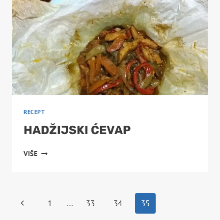
RECEPT
HADŽIJSKI ĆEVAP
HADŽIJSKI
VIŠE
ĆEVAP
PAGE
Previous
1
…
33
34
35