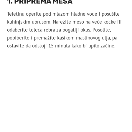
1. PRIPREMA MESA
Teletinu operite pod mlazom hladne vode i posušite
kuhinjskim ubrusom. Narežite meso na veće kocke ili
odaberite teleća rebra za bogatiji okus. Posolite,
pobiberite i premažite kašikom maslinovog ulja, pa
ostavite da odstoji 15 minuta kako bi upilo začine.