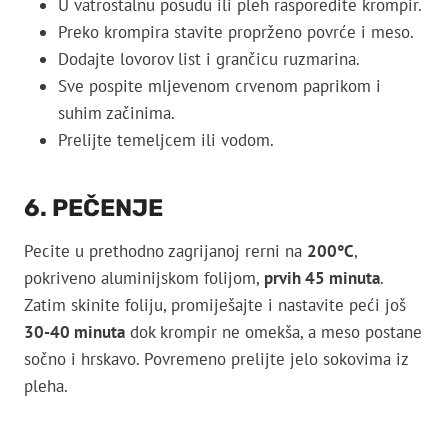
U vatrostalnu posudu ili pleh rasporedite krompir.
Preko krompira stavite proprženo povrće i meso.
Dodajte lovorov list i grančicu ruzmarina.
Sve pospite mljevenom crvenom paprikom i
suhim začinima.
Prelijte temeljcem ili vodom.
6. PEČENJE
Pecite u prethodno zagrijanoj rerni na
200°C
,
pokriveno aluminijskom folijom,
prvih 45 minuta
.
Zatim skinite foliju, promiješajte i nastavite peći još
30-40 minuta
dok krompir ne omekša, a meso postane
sočno i hrskavo. Povremeno prelijte jelo sokovima iz
pleha.