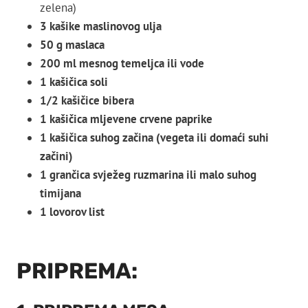
zelena)
3 kašike maslinovog ulja
50 g maslaca
200 ml mesnog temeljca ili vode
1 kašičica soli
1/2 kašičice bibera
1 kašičica mljevene crvene paprike
1 kašičica suhog začina (vegeta ili domaći suhi
začini)
1 grančica svježeg ruzmarina ili malo suhog
timijana
1 lovorov list
PRIPREMA: