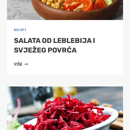
RECEPT
SALATA OD LEBLEBIJA I
SVJEŽEG POVRĆA
SALATA
VIŠE
OD
LEBLEBIJA
I
SVJEŽEG
POVRĆA