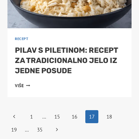
RECEPT
PILAV S PILETINOM: RECEPT
ZA TRADICIONALNO JELO IZ
JEDNE POSUDE
PILAV
VIŠE
S
PILETINOM:
RECEPT
ZA
PAGE
Previous
1
…
15
16
17
18
TRADICIONALNO
JELO
Page
Next
NAVIGATION
19
…
35
IZ
JEDNE