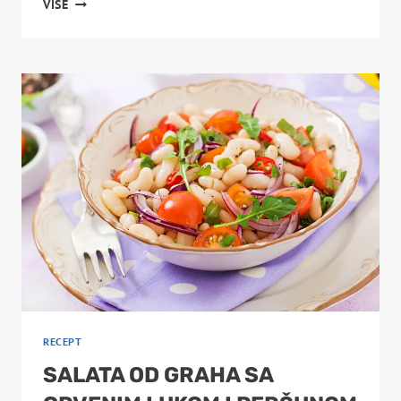
VIŠE
SALATA
OD
KISELOG
KUPUSA
SA
PAPRIKOM
I
MRKVOM
RECEPT
SALATA OD GRAHA SA