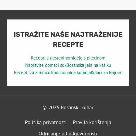
Page
POSUDE
ISTRAŽITE NAŠE NAJTRAŽENIJE
RECEPTE
Recepti s tjesteninom
Ideje s piletinom
Napravite domaći sok
Bosanska jela na kašiku
Recepti za zimnicu
Tradicionalna kuhinja
Kolači za Bajram
© 2026 Bosanski kuhar
Politika privatnosti
Pravila korištenja
Odricanje od odgovornosti