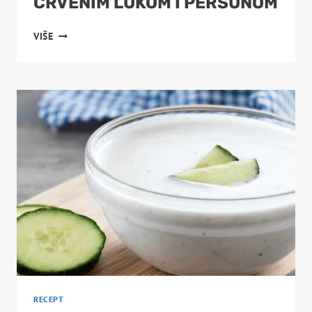
CRVENIM LUKOM I PERŠUNOM
SALATA
VIŠE
OD
GRAHA
SA
CRVENIM
LUKOM
I
PERŠUNOM
RECEPT