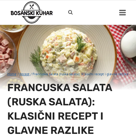
Skip
to
content
Home
/
Recept
/
Francuska salata (ruska salata): Klasični recept i glavne razlike
FRANCUSKA SALATA
(RUSKA SALATA):
KLASIČNI RECEPT I
GLAVNE RAZLIKE