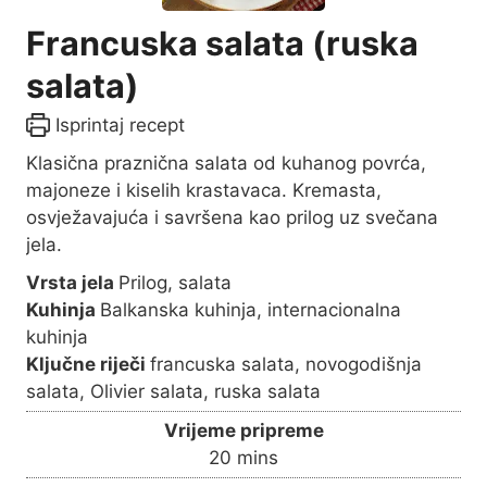
Francuska salata (ruska
salata)
Isprintaj recept
Klasična praznična salata od kuhanog povrća,
majoneze i kiselih krastavaca. Kremasta,
osvježavajuća i savršena kao prilog uz svečana
jela.
Vrsta jela
Prilog, salata
Kuhinja
Balkanska kuhinja, internacionalna
kuhinja
Ključne riječi
francuska salata, novogodišnja
salata, Olivier salata, ruska salata
Vrijeme pripreme
m
20
mins
i