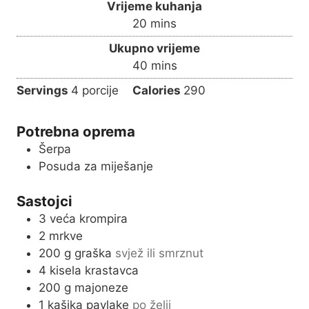
Vrijeme kuhanja
n
m
20
mins
u
i
Ukupno vrijeme
t
n
m
40
mins
e
u
i
s
Servings
4
porcije
Calories
290
t
n
e
u
s
Potrebna oprema
t
Šerpa
e
Posuda za miješanje
s
Sastojci
3
veća krompira
2
mrkve
200
g
graška
svjež ili smrznut
4
kisela krastavca
200
g
majoneze
1
kašika pavlake
po želji