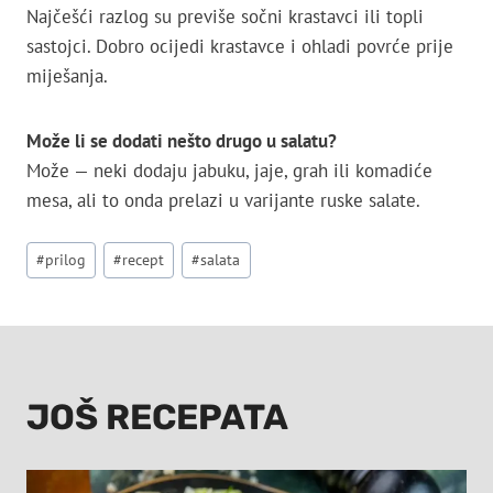
Najčešći razlog su previše sočni krastavci ili topli
sastojci. Dobro ocijedi krastavce i ohladi povrće prije
miješanja.
Može li se dodati nešto drugo u salatu?
Može — neki dodaju jabuku, jaje, grah ili komadiće
mesa, ali to onda prelazi u varijante ruske salate.
Post
#
prilog
#
recept
#
salata
Tags:
JOŠ RECEPATA