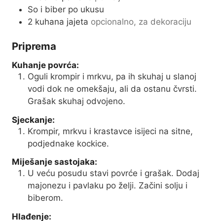
So i biber po ukusu
2
kuhana jajeta
opcionalno, za dekoraciju
Priprema
Kuhanje povrća:
Oguli krompir i mrkvu, pa ih skuhaj u slanoj
vodi dok ne omekšaju, ali da ostanu čvrsti.
Grašak skuhaj odvojeno.
Sjeckanje:
Krompir, mrkvu i krastavce isijeci na sitne,
podjednake kockice.
Miješanje sastojaka:
U veću posudu stavi povrće i grašak. Dodaj
majonezu i pavlaku po želji. Začini solju i
biberom.
Hlađenje: