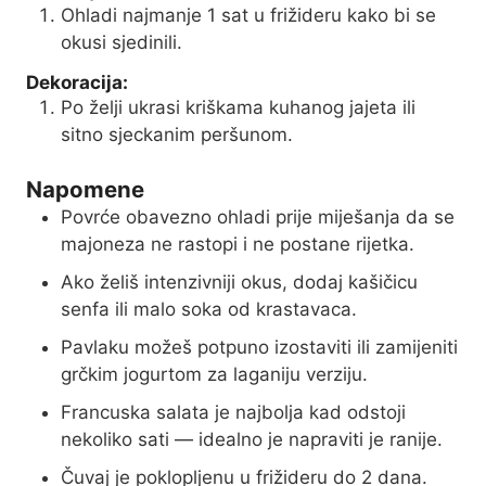
Ohladi najmanje 1 sat u frižideru kako bi se
okusi sjedinili.
Dekoracija:
Po želji ukrasi kriškama kuhanog jajeta ili
sitno sjeckanim peršunom.
Napomene
Povrće obavezno ohladi prije miješanja da se
majoneza ne rastopi i ne postane rijetka.
Ako želiš intenzivniji okus, dodaj kašičicu
senfa ili malo soka od krastavaca.
Pavlaku možeš potpuno izostaviti ili zamijeniti
grčkim jogurtom za laganiju verziju.
Francuska salata je najbolja kad odstoji
nekoliko sati — idealno je napraviti je ranije.
Čuvaj je poklopljenu u frižideru do 2 dana.