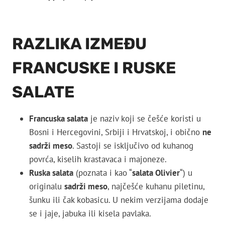
RAZLIKA
IZMEĐU
FRANCUSKE
I
RUSKE
SALATE
Francuska
salata
je
naziv
koji
se
češće
koristi
u
Bosni
i
Hercegovini,
Srbiji
i
Hrvatskoj,
i
obično
ne
sadrži
meso
.
Sastoji
se
isključivo
od
kuhanog
povrća,
kiselih
krastavaca
i
majoneze.
Ruska
salata
(
poznata
i
kao “
salata
Olivier
“)
u
originalu
sadrži
meso
,
najčešće
kuhanu
piletinu,
šunku
ili
čak
kobasicu.
U
nekim
verzijama
dodaje
se
i
jaje,
jabuka
ili
kisela
pavlaka.