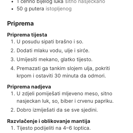
1
čehno bijelog luka
sitno nasjeckano
50
g
putera
istopljenog
Priprema
Priprema tijesta
U posudu sipati brašno i so.
Dodati mlaku vodu, ulje i sirće.
Umijesiti mekano, glatko tijesto.
Premazati ga tankim slojem ulja, pokriti
krpom i ostaviti 30 minuta da odmori.
Priprema nadjeva
U zdjeli pomiješati mljeveno meso, sitno
nasjeckan luk, so, biber i crvenu papriku.
Dobro izmiješati da se sve sjedini.
Razvlačenje i oblikovanje mantija
Tijesto podijeliti na 4–6 loptica.