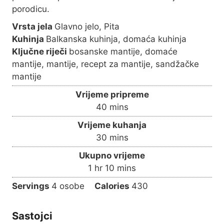
porodicu.
Vrsta jela
Glavno jelo, Pita
Kuhinja
Balkanska kuhinja, domaća kuhinja
Ključne riječi
bosanske mantije, domaće
mantije, mantije, recept za mantije, sandžačke
mantije
Vrijeme pripreme
m
40
mins
i
Vrijeme kuhanja
n
m
30
mins
u
i
Ukupno vrijeme
t
n
h
m
1
hr
10
mins
e
u
o
i
s
Servings
4
osobe
Calories
430
t
u
n
e
r
u
s
Sastojci
t