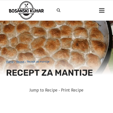
Skip
to
content
Home
/
Recept
/
Recept za mantije
RECEPT ZA MANTIJE
Jump to Recipe
-
Print Recipe