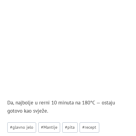
Da, najbolje u rerni 10 minuta na 180°C — ostaju
gotovo kao svježe.
Post
#
glavno jelo
#
Mantije
#
pita
#
recept
Tags: