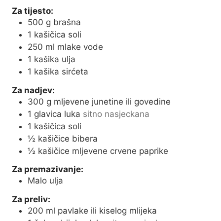
e
Za tijesto:
s
500
g
brašna
1
kašičica soli
250
ml
mlake vode
1
kašika ulja
1
kašika sirćeta
Za nadjev:
300
g
mljevene junetine ili govedine
1
glavica luka
sitno nasjeckana
1
kašičica soli
½
kašičice bibera
½
kašičice mljevene crvene paprike
Za premazivanje:
Malo ulja
Za preliv:
200
ml
pavlake ili kiselog mlijeka