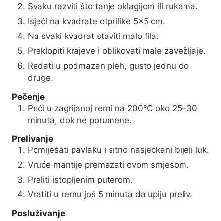
Svaku razviti što tanje oklagijom ili rukama.
Isjeći na kvadrate otprilike 5×5 cm.
Na svaki kvadrat staviti malo fila.
Preklopiti krajeve i oblikovati male zavežljaje.
Redati u podmazan pleh, gusto jednu do
druge.
Pečenje
Peći u zagrijanoj rerni na 200°C oko 25–30
minuta, dok ne porumene.
Prelivanje
Pomiješati pavlaku i sitno nasjeckani bijeli luk.
Vruće mantije premazati ovom smjesom.
Preliti istopljenim puterom.
Vratiti u rernu još 5 minuta da upiju preliv.
Posluživanje