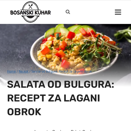
Skip
to
content
Home
/
Recept
/
Salata od bulgura: Recept za lagani obrok
SALATA OD BULGURA:
RECEPT ZA LAGANI
OBROK