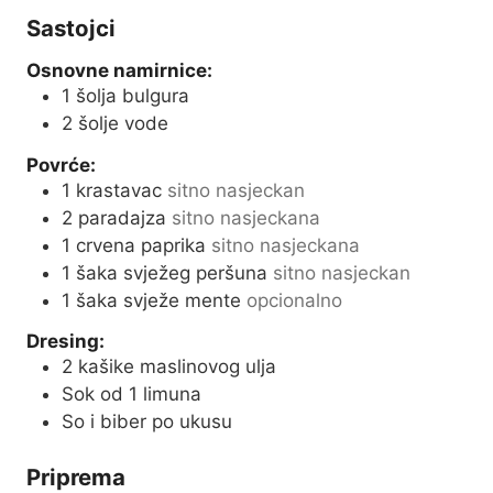
u
s
Sastojci
t
e
Osnovne namirnice:
s
1
šolja bulgura
2
šolje vode
Povrće:
1
krastavac
sitno nasjeckan
2
paradajza
sitno nasjeckana
1
crvena paprika
sitno nasjeckana
1
šaka svježeg peršuna
sitno nasjeckan
1
šaka svježe mente
opcionalno
Dresing:
2
kašike maslinovog ulja
Sok od 1 limuna
So i biber po ukusu
Priprema