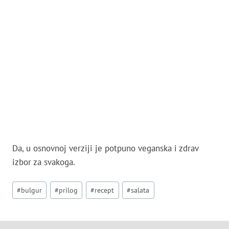
Da, u osnovnoj verziji je potpuno veganska i zdrav
izbor za svakoga.
Post
#
bulgur
#
prilog
#
recept
#
salata
Tags: