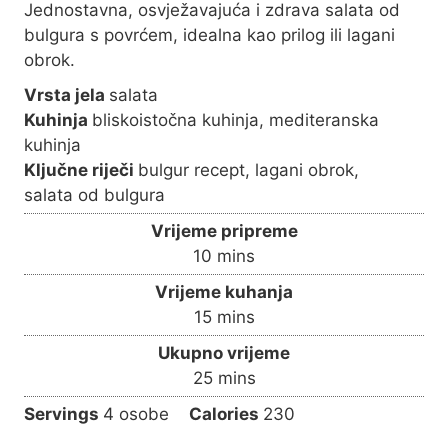
Jednostavna, osvježavajuća i zdrava salata od
bulgura s povrćem, idealna kao prilog ili lagani
obrok.
Vrsta jela
salata
Kuhinja
bliskoistočna kuhinja, mediteranska
kuhinja
Ključne riječi
bulgur recept, lagani obrok,
salata od bulgura
Vrijeme pripreme
m
10
mins
i
Vrijeme kuhanja
n
m
15
mins
u
i
Ukupno vrijeme
t
n
m
25
mins
e
u
i
s
Servings
4
osobe
Calories
230
t
n
e