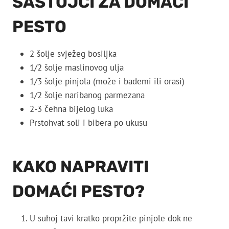
SASTOJCI ZA DOMAĆI
PESTO
2 šolje svježeg bosiljka
1/2 šolje maslinovog ulja
1/3 šolje pinjola (može i bademi ili orasi)
1/2 šolje naribanog parmezana
2-3 čehna bijelog luka
Prstohvat soli i bibera po ukusu
KAKO NAPRAVITI
DOMAĆI PESTO?
U suhoj tavi kratko propržite pinjole dok ne