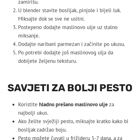
zamirišu.
U blender stavite bosiljak, pinjole i bijeli luk.
Miksajte dok se sve ne usitni.
Postepeno dodajte maslinovo ulje uz stalno
miksanje.
Dodajte naribani parmezan i začinite po ukusu.
Po potrebi dodajte još maslinovog ulja da
dobijete željenu teksturu.
SAVJETI ZA BOLJI PESTO
Koristite
hladno prešano maslinovo ulje
za
najbolji ukus.
Ako želite svježiji pesto, miksajte kratko kako bi
bosiljak zadržao boju.
Pesto možete čuvati u frižideru 5-7 dana, a za