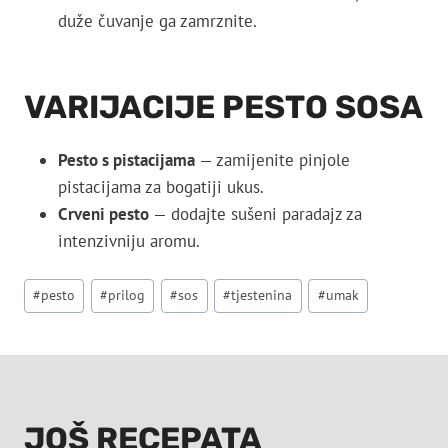
duže čuvanje ga zamrznite.
VARIJACIJE PESTO SOSA
Pesto s pistacijama
— zamijenite pinjole
pistacijama za bogatiji ukus.
Crveni pesto
— dodajte sušeni paradajz za
intenzivniju aromu.
Post
#
pesto
#
prilog
#
sos
#
tjestenina
#
umak
Tags:
JOŠ RECEPATA