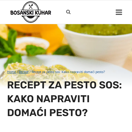
Skip
to
content
Home
/
Recept
/
Recept za pesto sos: Kako napraviti domaći pesto?
RECEPT ZA PESTO SOS:
KAKO NAPRAVITI
DOMAĆI PESTO?