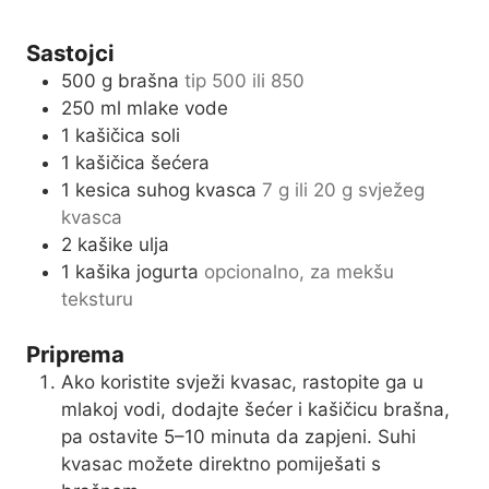
u
n
r
u
Sastojci
t
500
g
brašna
tip 500 ili 850
e
250
ml
mlake vode
s
1
kašičica soli
1
kašičica šećera
1
kesica suhog kvasca
7 g ili 20 g svježeg
kvasca
2
kašike ulja
1
kašika jogurta
opcionalno, za mekšu
teksturu
Priprema
Ako koristite svježi kvasac, rastopite ga u
mlakoj vodi, dodajte šećer i kašičicu brašna,
pa ostavite 5–10 minuta da zapjeni. Suhi
kvasac možete direktno pomiješati s