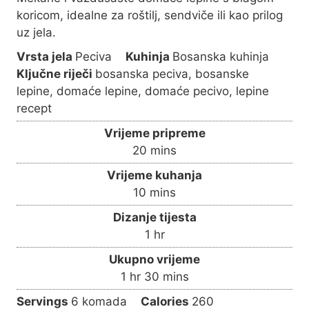
koricom, idealne za roštilj, sendviče ili kao prilog
uz jela.
Vrsta jela
Peciva
Kuhinja
Bosanska kuhinja
Ključne riječi
bosanska peciva, bosanske
lepine, domaće lepine, domaće pecivo, lepine
recept
Vrijeme pripreme
m
20
mins
i
Vrijeme kuhanja
n
m
10
mins
u
i
Dizanje tijesta
t
n
h
1
hr
e
u
o
s
Ukupno vrijeme
t
u
h
m
1
hr
30
mins
e
r
o
i
s
Servings
6
komada
Calories
260