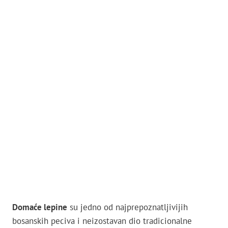
Domaće lepine
su jedno od najprepoznatljivijih
bosanskih peciva i neizostavan dio tradicionalne