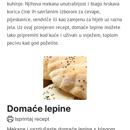
kuhinje. Njihova mekana unutrašnjost i blago hrskava
korica čine ih savršenim izborom za ćevape,
pljeskavice, sendviče ili kao zamjenu za hljeb uz razna
jela. Uz ovaj provjeren recept, domaće lepine možete
lako pripremiti kod kuće i uživati u svježem, toplom
pecivu kad god poželite.
Domaće lepine
Isprintaj recept
Mekane i vazdušaste domaće lepine s blagom