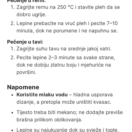
Pečenje u rerni:
Zagrijte rernu na 250 °C i stavite pleh da se
dobro ugrije.
Lepine prebacite na vruć pleh i pecite 7–10
minuta, dok ne porumene i ne napuhnu se.
Pečenje u tavi:
Zagrijte suhu tavu na srednje jakoj vatri.
Pecite lepine 2–3 minute sa svake strane,
dok ne dobiju zlatnu boju i mjehuriće na
površini.
Napomene
Koristite mlaku vodu
– hladna usporava
dizanje, a pretopla može uništiti kvasac.
Tijesto treba biti mekano; ne dodajte previše
brašna prilikom oblikovanja.
Lepine su najukusnije dok su svježe i tople,