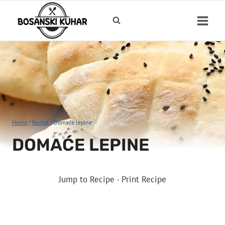
Skip
to
content
Home
/
Recept
/
Domaće lepine
DOMAĆE LEPINE
Jump to Recipe
-
Print Recipe