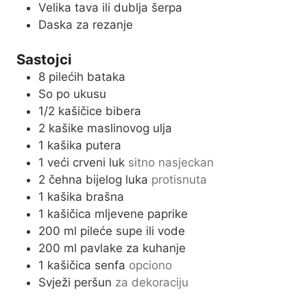
Velika tava ili dublja šerpa
Daska za rezanje
Sastojci
8
pilećih bataka
So po ukusu
1/2
kašičice bibera
2
kašike maslinovog ulja
1
kašika putera
1
veći crveni luk
sitno nasjeckan
2
čehna bijelog luka
protisnuta
1
kašika brašna
1
kašičica mljevene paprike
200
ml
pileće supe ili vode
200
ml
pavlake za kuhanje
1
kašičica senfa
opciono
Svježi peršun
za dekoraciju