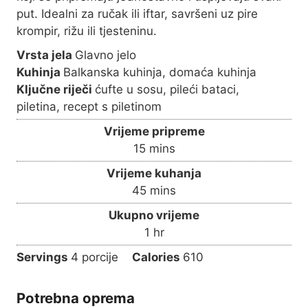
put. Idealni za ručak ili iftar, savršeni uz pire
krompir, rižu ili tjesteninu.
Vrsta jela
Glavno jelo
Kuhinja
Balkanska kuhinja, domaća kuhinja
Ključne riječi
ćufte u sosu, pileći bataci,
piletina, recept s piletinom
Vrijeme pripreme
m
15
mins
i
Vrijeme kuhanja
n
m
45
mins
u
i
Ukupno vrijeme
t
n
h
1
hr
e
u
o
s
Servings
4
porcije
Calories
610
t
u
e
r
s
Potrebna oprema