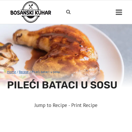
Skip
to
content
Home
/
Recept
/
Pileći bataci u sosu
PILEĆI BATACI U SOSU
Jump to Recipe
-
Print Recipe