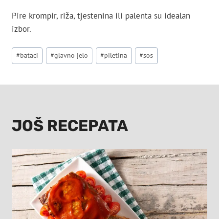
Pire krompir, riža, tjestenina ili palenta su idealan
izbor.
Post
#
bataci
#
glavno jelo
#
piletina
#
sos
Tags:
JOŠ RECEPATA