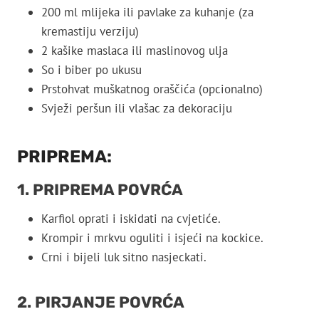
200 ml mlijeka ili pavlake za kuhanje (za
kremastiju verziju)
2 kašike maslaca ili maslinovog ulja
So i biber po ukusu
Prstohvat muškatnog oraščića (opcionalno)
Svježi peršun ili vlašac za dekoraciju
PRIPREMA:
1. PRIPREMA POVRĆA
Karfiol oprati i iskidati na cvjetiće.
Krompir i mrkvu oguliti i isjeći na kockice.
Crni i bijeli luk sitno nasjeckati.
2. PIRJANJE POVRĆA