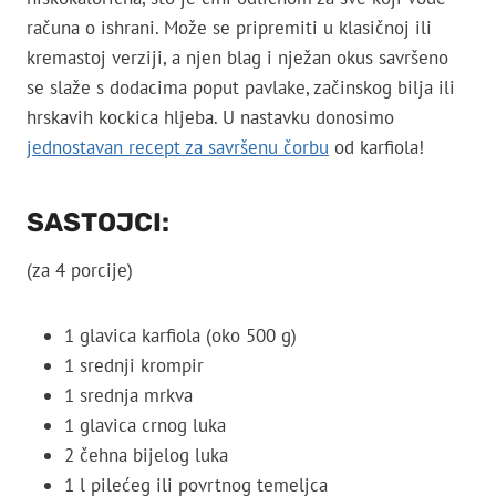
računa o ishrani. Može se pripremiti u klasičnoj ili
kremastoj verziji, a njen blag i nježan okus savršeno
se slaže s dodacima poput pavlake, začinskog bilja ili
hrskavih kockica hljeba. U nastavku donosimo
jednostavan recept za savršenu čorbu
od karfiola!
SASTOJCI:
(za 4 porcije)
1 glavica karfiola (oko 500 g)
1 srednji krompir
1 srednja mrkva
1 glavica crnog luka
2 čehna bijelog luka
1 l pilećeg ili povrtnog temeljca