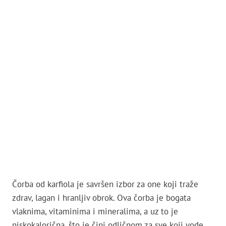
Čorba od karfiola je savršen izbor za one koji traže
zdrav, lagan i hranljiv obrok. Ova čorba je bogata
vlaknima, vitaminima i mineralima, a uz to je
niskokalorična, što je čini odličnom za sve koji vode