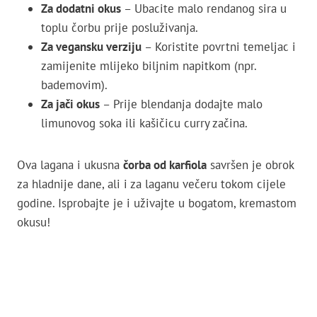
Za dodatni okus
– Ubacite malo rendanog sira u
toplu čorbu prije posluživanja.
Za vegansku verziju
– Koristite povrtni temeljac i
zamijenite mlijeko biljnim napitkom (npr.
bademovim).
Za jači okus
– Prije blendanja dodajte malo
limunovog soka ili kašičicu curry začina.
Ova lagana i ukusna
čorba od karfiola
savršen je obrok
za hladnije dane, ali i za laganu večeru tokom cijele
godine. Isprobajte je i uživajte u bogatom, kremastom
okusu!