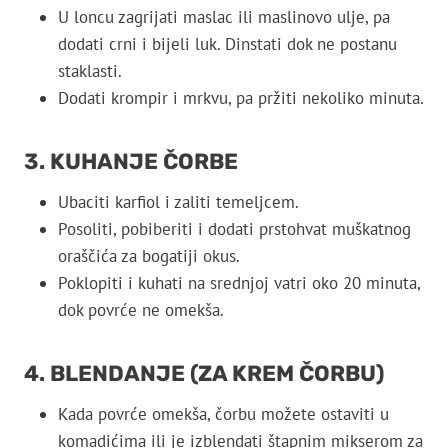
U loncu zagrijati maslac ili maslinovo ulje, pa
dodati crni i bijeli luk. Dinstati dok ne postanu
staklasti.
Dodati krompir i mrkvu, pa pržiti nekoliko minuta.
3. KUHANJE ČORBE
Ubaciti karfiol i zaliti temeljcem.
Posoliti, pobiberiti i dodati prstohvat muškatnog
oraščića za bogatiji okus.
Poklopiti i kuhati na srednjoj vatri oko 20 minuta,
dok povrće ne omekša.
4. BLENDANJE (ZA KREM ČORBU)
Kada povrće omekša, čorbu možete ostaviti u
komadićima ili je izblendati štapnim mikserom za