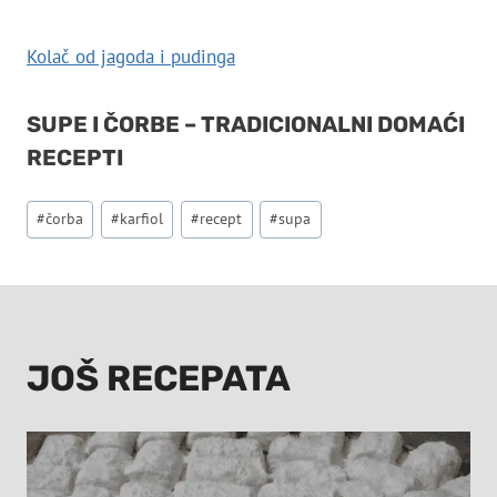
Kolač od jagoda i pudinga
SUPE I ČORBE – TRADICIONALNI DOMAĆI
RECEPTI
Post
#
čorba
#
karfiol
#
recept
#
supa
Tags:
JOŠ RECEPATA