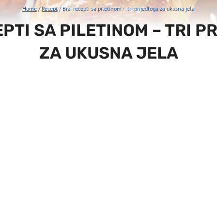
Home
/
Recept
/
Brzi recepti sa piletinom – tri prijedloga za ukusna jela
PTI SA PILETINOM – TRI 
ZA UKUSNA JELA