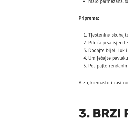
malo parmezana, so
Priprema:
Tjesteninu skuhajt
Pileća prsa isjecit
Dodajte bijeli luk i
Umiješajte pavlaku
Posipajte rendani
Brzo, kremasto i zasitn
3. BRZI 