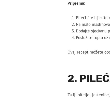
Priprema:
Pileći file isjecite
Na malo maslinovo
Dodajte sjeckanu pa
Poslužite toplo uz r
Ovaj recept možete obog
2. PILE
Za ljubitelje tjestenine