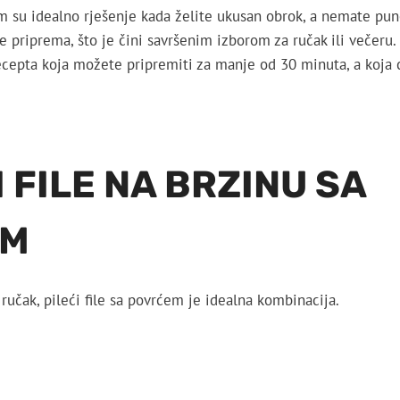
om su idealno rješenje kada želite ukusan obrok, a nemate p
 se priprema, što je čini savršenim izborom za ručak ili večer
recepta koja možete pripremiti za manje od 30 minuta, a koja ć
I FILE NA BRZINU SA
EM
 ručak, pileći file sa povrćem je idealna kombinacija.