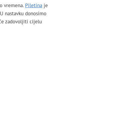
uno vremena.
Piletina
je
u. U nastavku donosimo
e zadovoljiti cijelu