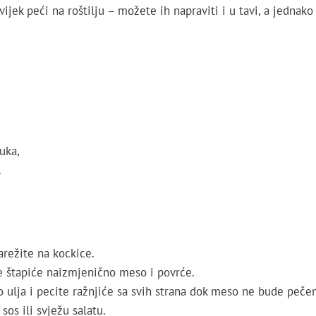
ijek peći na roštilju – možete ih napraviti i u tavi, a jednako
uka,
.
arežite na kockice.
 štapiće naizmjenično meso i povrće.
o ulja i pecite ražnjiće sa svih strana dok meso ne bude peče
sos ili svježu salatu.