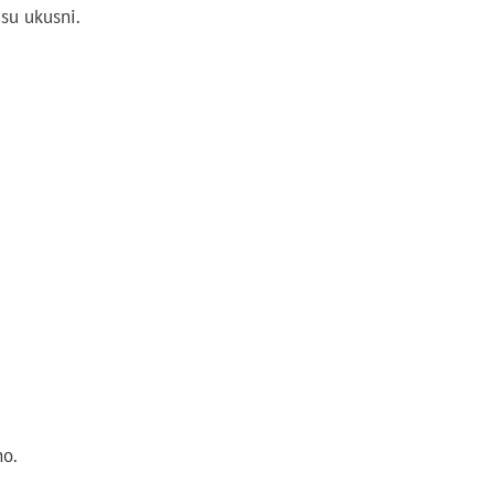
 su ukusni.
no.