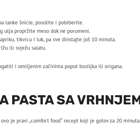
 na tanke šnicle, posolite i pobiberite.
g ulja propržite meso dok ne porumeni.
priku, tikvicu i luk, pa sve dinstajte još 10 minuta.
ižu ili svježu salatu.
atiti i omiljenim začinima poput bosiljka ili origana.
ĆA PASTA SA VRHNJE
, ovo je pravi „comfort food“ recept koji je gotov za 20 minuta