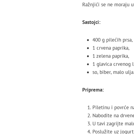
Ražnjići se ne moraju uv
Sastojci:
400 g pilećih prsa,
1 crvena paprika,
1 zelena paprika,
1 glavica crvenog l
so, biber, malo ulja
Priprema:
Piletinu i povrće n
Nabodite na drvene
U tavi zagrijte mal
Poslužite uz jogurt 