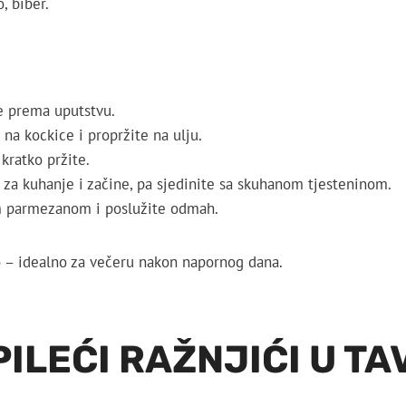
, biber.
e prema uputstvu.
e na kockice i propržite na ulju.
 kratko pržite.
 za kuhanje i začine, pa sjedinite sa skuhanom tjesteninom.
m parmezanom i poslužite odmah.
o – idealno za večeru nakon napornog dana.
PILEĆI RAŽNJIĆI U TA