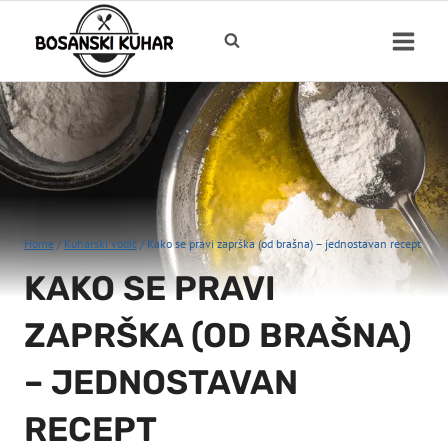
Skip
to
content
Home
/
Kuharski vodič
/
Kako se pravi zaprška (od brašna) – jednostavan recept
KAKO SE PRAVI
ZAPRŠKA (OD BRAŠNA)
– JEDNOSTAVAN
RECEPT