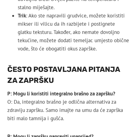
stalno miješajte.
Trik
: Ako ste napravili grudvice, možete koristiti
mikser ili vilicu da ih razbijete i postignete
glatku teksturu. Također, ako nemate dovoljno
tekućine, možete dodati temeljac umjesto obične
vode, što će obogatiti okus zaprške.
ČESTO POSTAVLJANA PITANJA
ZA ZAPRŠKU
P: Mogu li koristiti integralno brašno za zapršku?
O: Da, integralno brašno je odlična alternativa za
zdraviju zapršku. Samo imajte na umu da će zaprška
biti malo tamnija i gušća.
P: Mogu li zapršku napraviti unaprijed?