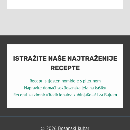
ISTRAŽITE NAŠE NAJTRAŽENIJE
RECEPTE
Recepti s tjesteninom
Ideje s piletinom
Napravite domaći sok
Bosanska jela na kašiku
Recepti za zimnicu
Tradicionalna kuhinja
Kolači za Bajram
© 2026 Bosanski kuhar