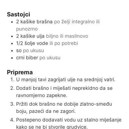
n
e
u
s
Sastojci
t
2
kašike brašna
po želji integralno ili
e
punozrno
s
2
kašike ulja
biljno ili maslinovo
1/2
šolje vode
ili po potrebi
so
po ukusu
crni biber
po ukusu
Priprema
U manjoj tavi zagrijati ulje na srednjoj vatri.
Dodati brašno i miješati neprekidno da se
ravnomjerno zapekne.
Pržiti dok brašno ne dobije zlatno-smeđu
boju, pazeći da ne zagori.
Postepeno dodavati vodu uz stalno miješanje
kako se ne bi stvorile grudvice.