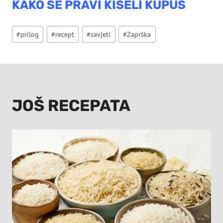
KAKO SE PRAVI KISELI KUPUS
Post
#
prilog
#
recept
#
savjeti
#
Zaprška
Tags:
JOŠ RECEPATA