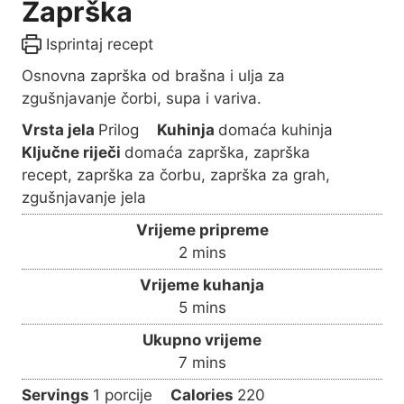
Zaprška
Isprintaj recept
Osnovna zaprška od brašna i ulja za
zgušnjavanje čorbi, supa i variva.
Vrsta jela
Prilog
Kuhinja
domaća kuhinja
Ključne riječi
domaća zaprška, zaprška
recept, zaprška za čorbu, zaprška za grah,
zgušnjavanje jela
Vrijeme pripreme
m
2
mins
i
Vrijeme kuhanja
n
m
5
mins
u
i
Ukupno vrijeme
t
n
m
7
mins
e
u
i
s
Servings
1
porcije
Calories
220
t