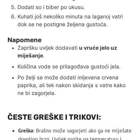
Dodati so i biber po ukusu.
Kuhati još nekoliko minuta na laganoj vatri
dok se ne postigne željena gustoća.
Napomene
Zapršku uvijek dodavati
u vruće jelo uz
miješanje
.
Količina vode se prilagođava gustoći jela.
Po želji se može dodati mljevena crvena
paprika, ali tek nakon skidanja s vatre kako
ne bi zagorjela.
ČESTE GREŠKE I TRIKOVI:
Greška
: Brašno može sagorjeti ako ga ne miješate
dovoljno brzo. Uvijek pazite na temperaturu i