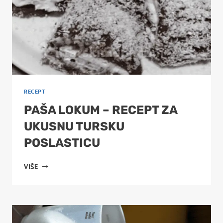
RECEPT
PAŠA LOKUM – RECEPT ZA
UKUSNU TURSKU
POSLASTICU
PAŠA
VIŠE
LOKUM
–
RECEPT
ZA
UKUSNU