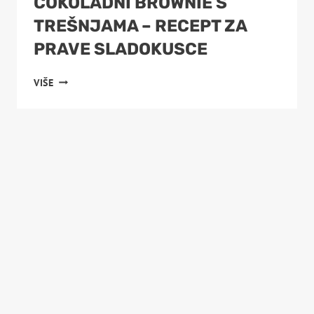
ČOKOLADNI BROWNIE S
TREŠNJAMA – RECEPT ZA
PRAVE SLADOKUSCE
ČOKOLADNI
VIŠE
BROWNIE
S
TREŠNJAMA
–
RECEPT
ZA
PRAVE
SLADOKUSCE