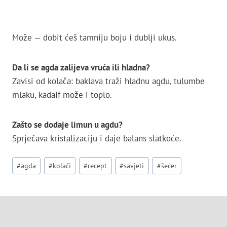
Može — dobit ćeš tamniju boju i dublji ukus.
Da li se agda zalijeva vruća ili hladna?
Zavisi od kolača: baklava traži hladnu agdu, tulumbe
mlaku, kadaif može i toplo.
Zašto se dodaje limun u agdu?
Sprječava kristalizaciju i daje balans slatkoće.
Post
#
agda
#
kolači
#
recept
#
savjeti
#
šećer
Tags: