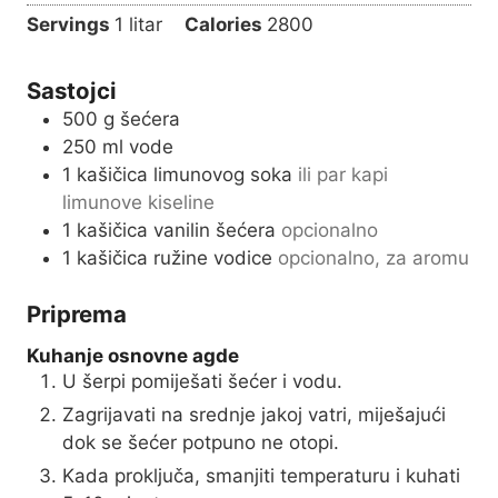
i
s
Servings
1
litar
Calories
2800
t
n
e
u
s
Sastojci
t
500
g
šećera
e
250
ml
vode
s
1
kašičica limunovog soka
ili par kapi
limunove kiseline
1
kašičica vanilin šećera
opcionalno
1
kašičica ružine vodice
opcionalno, za aromu
Priprema
Kuhanje osnovne agde
U šerpi pomiješati šećer i vodu.
Zagrijavati na srednje jakoj vatri, miješajući
dok se šećer potpuno ne otopi.
Kada proključa, smanjiti temperaturu i kuhati