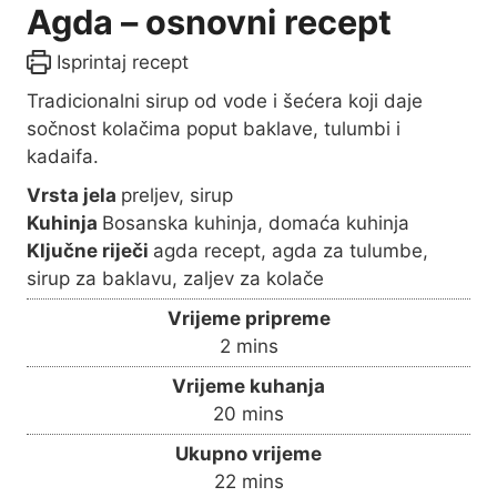
Agda – osnovni recept
Isprintaj recept
Tradicionalni sirup od vode i šećera koji daje
sočnost kolačima poput baklave, tulumbi i
kadaifa.
Vrsta jela
preljev, sirup
Kuhinja
Bosanska kuhinja, domaća kuhinja
Ključne riječi
agda recept, agda za tulumbe,
sirup za baklavu, zaljev za kolače
Vrijeme pripreme
m
2
mins
i
Vrijeme kuhanja
n
m
20
mins
u
i
Ukupno vrijeme
t
n
m
22
mins
e
u