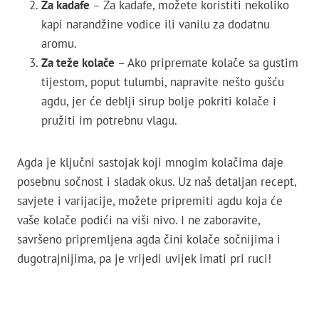
Za kadafe
– Za kadafe, možete koristiti nekoliko
kapi narandžine vodice ili vanilu za dodatnu
aromu.
Za teže kolače
– Ako pripremate kolače sa gustim
tijestom, poput tulumbi, napravite nešto gušću
agdu, jer će deblji sirup bolje pokriti kolače i
pružiti im potrebnu vlagu.
Agda je ključni sastojak koji mnogim kolačima daje
posebnu sočnost i sladak okus. Uz naš detaljan recept,
savjete i varijacije, možete pripremiti agdu koja će
vaše kolače podići na viši nivo. I ne zaboravite,
savršeno pripremljena agda čini kolače sočnijima i
dugotrajnijima, pa je vrijedi uvijek imati pri ruci!