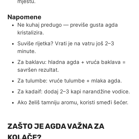
mjestu.
Napomene
Ne kuhaj predugo — previše gusta agda
kristalizira.
Suviše rijetka? Vrati je na vatru još 2–3
minute.
Za baklavu: hladna agda + vruća baklava =
savršen rezultat.
Za tulumbe: vruće tulumbe + mlaka agda.
Za kadaif: dodaj 2–3 kapi narandžine vodice.
Ako želiš tamniju aromu, koristi smeđi šećer.
ZAŠTO JE AGDA VAŽNA ZA
KOLAČE?