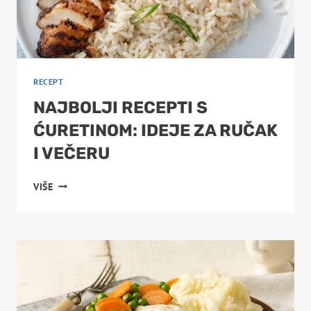
RECEPT
NAJBOLJI RECEPTI S
ĆURETINOM: IDEJE ZA RUČAK
I VEČERU
NAJBOLJI
VIŠE
RECEPTI
S
ĆURETINOM:
IDEJE
ZA
RUČAK
I
VEČERU