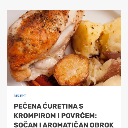
RECEPT
PEČENA ĆURETINA S
KROMPIROM I POVRĆEM:
SOČAN I AROMATIČAN OBROK