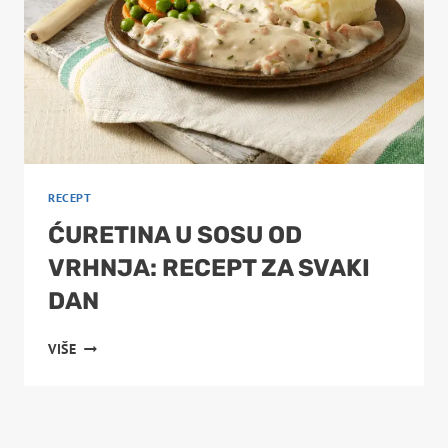
RECEPT
ĆURETINA U SOSU OD
VRHNJA: RECEPT ZA SVAKI
DAN
ĆURETINA
VIŠE
U
SOSU
OD
VRHNJA: