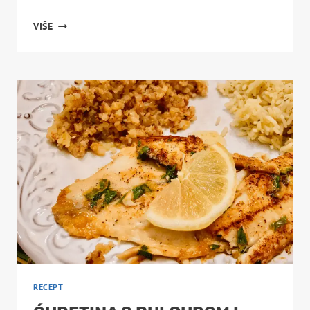
PEČENA
VIŠE
ĆURETINA
S
KROMPIROM
I
POVRĆEM:
SOČAN
I
AROMATIČAN
OBROK
RECEPT