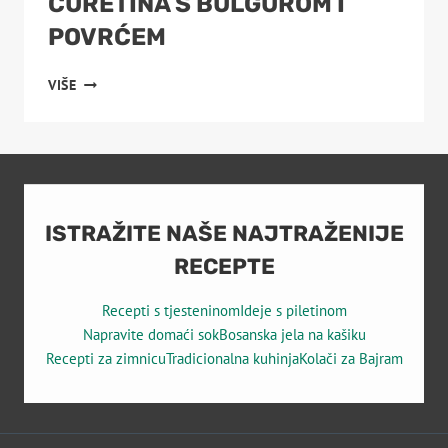
ĆURETINA S BULGUROM I
POVRĆEM
ĆURETINA
VIŠE
S
BULGUROM
I
POVRĆEM
ISTRAŽITE NAŠE NAJTRAŽENIJE
RECEPTE
Recepti s tjesteninom
Ideje s piletinom
Napravite domaći sok
Bosanska jela na kašiku
Recepti za zimnicu
Tradicionalna kuhinja
Kolači za Bajram