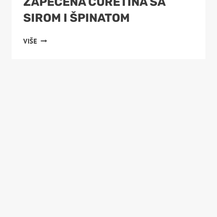
ZAPEČENA ĆURETINA SA
SIROM I ŠPINATOM
ZAPEČENA
VIŠE
ĆURETINA
SA
SIROM
I
ŠPINATOM