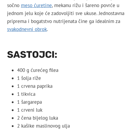
sočno
meso ćuretine
, mekanu rižu i šareno povrće u
jednom jelu koje će zadovoljiti sve ukuse. Jednostavna
priprema i bogatstvo nutrijenata čine ga idealnim za
svakodnevni obrok
.
SASTOJCI:
400 g ćurećeg filea
1 šolja riže
1 crvena paprika
1 tikvica
1 šargarepa
1 crveni luk
2 čena bijelog luka
2 kašike maslinovog ulja