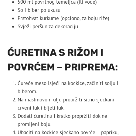
500 ml povrtnog temeljca (ili vode)
So i biber po ukusu
Prstohvat kurkume (opciono, za boju riže)
Svježi peršun za dekoraciju
ĆURETINA S RIŽOM I
POVRĆEM – PRIPREMA:
Ćureće meso isjeći na kockice, začiniti solju i
biberom.
Na maslinovom ulju propržiti sitno sjeckani
crveni luk i bijeli luk.
Dodati ćuretinu i kratko propržiti dok ne
promijeni boju.
Ubaciti na kockice sjeckano povrće – papriku,