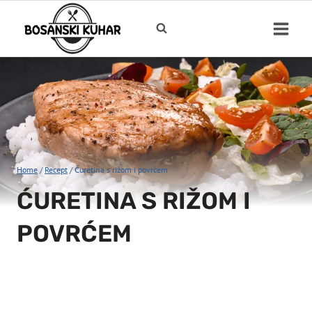
Skip
to
content
Home
/
Recept
/
Ćuretina s rižom i povrćem
ĆURETINA S RIŽOM I
POVRĆEM