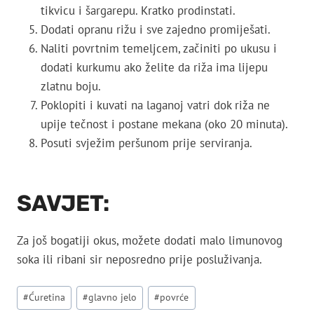
tikvicu i šargarepu. Kratko prodinstati.
Dodati opranu rižu i sve zajedno promiješati.
Naliti povrtnim temeljcem, začiniti po ukusu i
dodati kurkumu ako želite da riža ima lijepu
zlatnu boju.
Poklopiti i kuvati na laganoj vatri dok riža ne
upije tečnost i postane mekana (oko 20 minuta).
Posuti svježim peršunom prije serviranja.
SAVJET:
Za još bogatiji okus, možete dodati malo limunovog
soka ili ribani sir neposredno prije posluživanja.
Post
#
Ćuretina
#
glavno jelo
#
povrće
Tags: