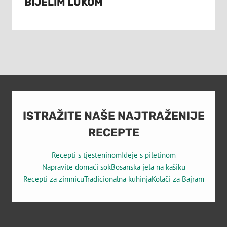
BIJELIM LUKOM
ISTRAŽITE NAŠE NAJTRAŽENIJE
RECEPTE
Recepti s tjesteninom
Ideje s piletinom
Napravite domaći sok
Bosanska jela na kašiku
Recepti za zimnicu
Tradicionalna kuhinja
Kolači za Bajram