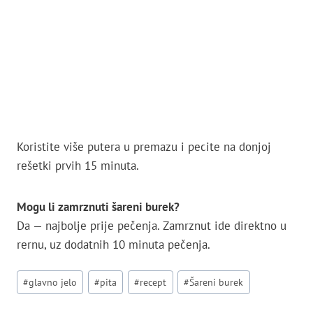
Koristite više putera u premazu i pecite na donjoj
rešetki prvih 15 minuta.
Mogu li zamrznuti šareni burek?
Da — najbolje prije pečenja. Zamrznut ide direktno u
rernu, uz dodatnih 10 minuta pečenja.
Post
#
glavno jelo
#
pita
#
recept
#
Šareni burek
Tags: