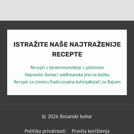
ISTRAŽITE NAŠE NAJTRAŽENIJE
RECEPTE
Recepti s tjesteninom
Ideje s piletinom
Napravite domaći sok
Bosanska jela na kašiku
Recepti za zimnicu
Tradicionalna kuhinja
Kolači za Bajram
© 2026 Bosanski kuhar
Politika privatnosti
Pravila korištenja