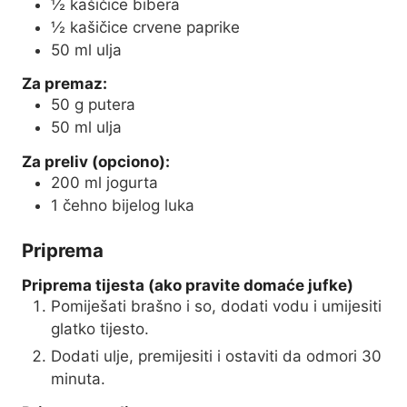
½
kašičice bibera
½
kašičice crvene paprike
50
ml
ulja
Za premaz:
50
g
putera
50
ml
ulja
Za preliv (opciono):
200
ml
jogurta
1
čehno bijelog luka
Priprema
Priprema tijesta (ako pravite domaće jufke)
Pomiješati brašno i so, dodati vodu i umijesiti
glatko tijesto.
Dodati ulje, premijesiti i ostaviti da odmori 30
minuta.