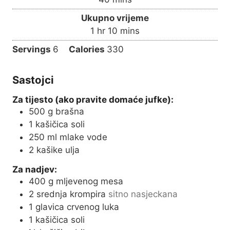
u
i
Ukupno vrijeme
t
n
h
m
1
hr
10
mins
e
u
o
i
s
Servings
6
Calories
330
t
u
n
e
r
u
s
Sastojci
t
e
Za tijesto (ako pravite domaće jufke):
s
500
g
brašna
1
kašičica soli
250
ml
mlake vode
2
kašike ulja
Za nadjev:
400
g
mljevenog mesa
2
srednja krompira
sitno nasjeckana
1
glavica crvenog luka
1
kašičica soli