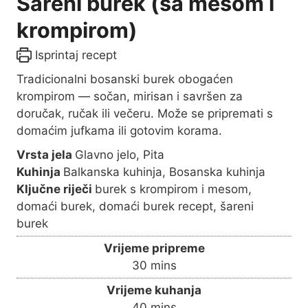
Šareni burek (sa mesom i
krompirom)
Isprintaj recept
Tradicionalni bosanski burek obogaćen
krompirom — sočan, mirisan i savršen za
doručak, ručak ili večeru. Može se pripremati s
domaćim jufkama ili gotovim korama.
Vrsta jela
Glavno jelo, Pita
Kuhinja
Balkanska kuhinja, Bosanska kuhinja
Ključne riječi
burek s krompirom i mesom,
domaći burek, domaći burek recept, šareni
burek
Vrijeme pripreme
m
30
mins
i
Vrijeme kuhanja
n
m
40
mins