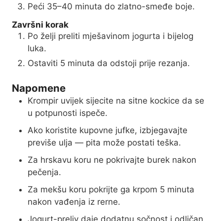
Peći 35–40 minuta do zlatno-smeđe boje.
Završni korak
Po želji preliti mješavinom jogurta i bijelog
luka.
Ostaviti 5 minuta da odstoji prije rezanja.
Napomene
Krompir uvijek sijecite na sitne kockice da se
u potpunosti ispeče.
Ako koristite kupovne jufke, izbjegavajte
previše ulja — pita može postati teška.
Za hrskavu koru ne pokrivajte burek nakon
pečenja.
Za mekšu koru pokrijte ga krpom 5 minuta
nakon vađenja iz rerne.
Jogurt-preliv daje dodatnu sočnost i odličan