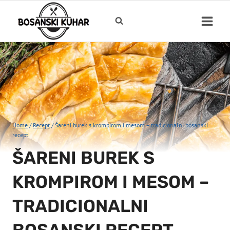
Skip
to
content
Home
/
Recept
/
Šareni burek s krompirom i mesom – tradicionalni bosanski
recept
ŠARENI BUREK S
KROMPIROM I MESOM –
TRADICIONALNI