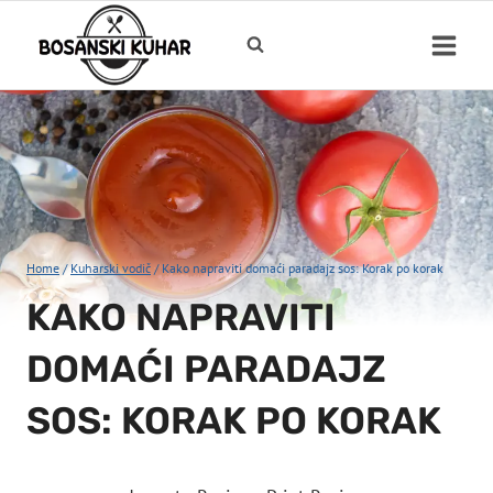
Skip
to
content
Home
/
Kuharski vodič
/
Kako napraviti domaći paradajz sos: Korak po korak
KAKO NAPRAVITI
DOMAĆI PARADAJZ
SOS: KORAK PO KORAK