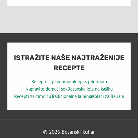
ISTRAŽITE NAŠE NAJTRAŽENIJE
RECEPTE
Recepti s tjesteninom
Ideje s piletinom
Napravite domaći sok
Bosanska jela na kašiku
Recepti za zimnicu
Tradicionalna kuhinja
Kolači za Bajram
© 2026 Bosanski kuhar