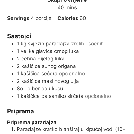
t
n
m
40
mins
e
u
i
s
Servings
4
porcije
Calories
60
t
n
e
u
s
Sastojci
t
1
kg
svježih paradajza
zrelih i sočnih
e
1
velika glavica crnog luka
s
2
čehna bijelog luka
2
kašičice suhog origana
1
kašičica šećera
opcionalno
2
kašičice maslinovog ulja
So i biber po ukusu
1
kašičica balsamiko sirćeta
opcionalno
Priprema
Priprema paradajza
Paradajze kratko blanširaj u kipućoj vodi (10–