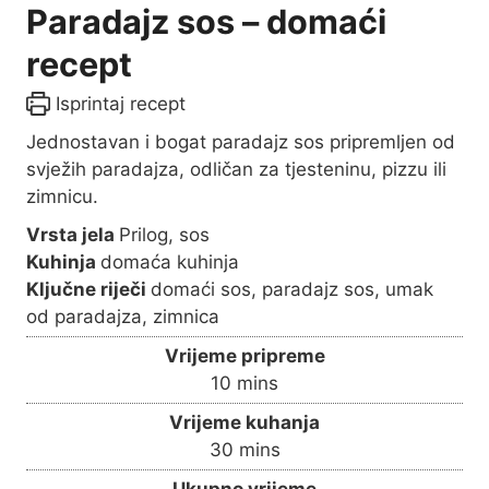
Paradajz sos – domaći
recept
Isprintaj recept
Jednostavan i bogat paradajz sos pripremljen od
svježih paradajza, odličan za tjesteninu, pizzu ili
zimnicu.
Vrsta jela
Prilog, sos
Kuhinja
domaća kuhinja
Ključne riječi
domaći sos, paradajz sos, umak
od paradajza, zimnica
Vrijeme pripreme
m
10
mins
i
Vrijeme kuhanja
n
m
30
mins
u
i
Ukupno vrijeme