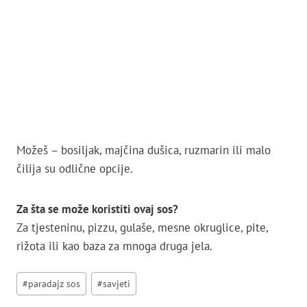
Možeš – bosiljak, majčina dušica, ruzmarin ili malo
čilija su odlične opcije.
Za šta se može koristiti ovaj sos?
Za tjesteninu, pizzu, gulaše, mesne okruglice, pite,
rižota ili kao baza za mnoga druga jela.
Post
#
paradajz sos
#
savjeti
Tags: