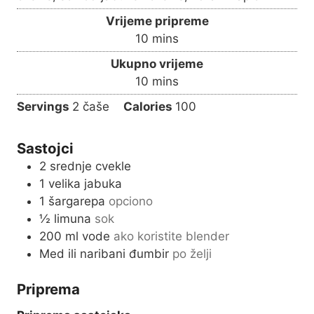
Vrijeme pripreme
m
10
mins
i
Ukupno vrijeme
n
m
10
mins
u
i
Servings
2
čaše
Calories
100
t
n
e
u
s
Sastojci
t
2
srednje cvekle
e
1
velika jabuka
s
1
šargarepa
opciono
½
limuna
sok
200
ml
vode
ako koristite blender
Med ili naribani đumbir
po želji
Priprema