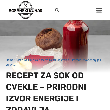
Skip
to
content
Home
/
Bosanska zimnica
/
Recept za sok od cvekle – Prirodni izvor energije i
zdravlja
RECEPT ZA SOK OD
CVEKLE – PRIRODNI
IZVOR ENERGIJE I