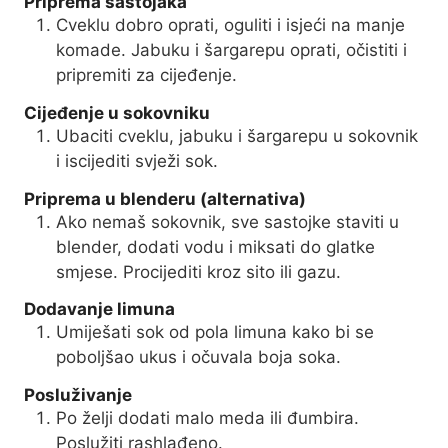
Priprema sastojaka
Cveklu dobro oprati, oguliti i isjeći na manje
komade. Jabuku i šargarepu oprati, očistiti i
pripremiti za cijeđenje.
Cijeđenje u sokovniku
Ubaciti cveklu, jabuku i šargarepu u sokovnik
i iscijediti svježi sok.
Priprema u blenderu (alternativa)
Ako nemaš sokovnik, sve sastojke staviti u
blender, dodati vodu i miksati do glatke
smjese. Procijediti kroz sito ili gazu.
Dodavanje limuna
Umiješati sok od pola limuna kako bi se
poboljšao ukus i očuvala boja soka.
Posluživanje
Po želji dodati malo meda ili đumbira.
Poslužiti rashlađeno.