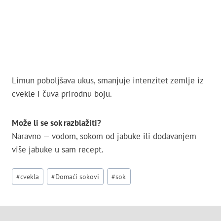
Limun poboljšava ukus, smanjuje intenzitet zemlje iz
cvekle i čuva prirodnu boju.
Može li se sok razblažiti?
Naravno — vodom, sokom od jabuke ili dodavanjem
više jabuke u sam recept.
Post
#
cvekla
#
Domaći sokovi
#
sok
Tags: