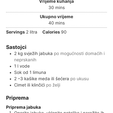
Vrijeme kuhanja
n
m
30
mins
u
i
Ukupno vrijeme
t
n
m
40
mins
e
u
i
s
Servings
2
litra
Calories
90
t
n
e
u
s
Sastojci
t
2
kg
svježih jabuka
po mogućnosti domaćih i
e
neprskanih
s
1
l
vode
Sok od 1 limuna
2
–3 kašike meda ili šećera
po ukusu
Cimet ili klinčići
po želji
Priprema
Priprema jabuka