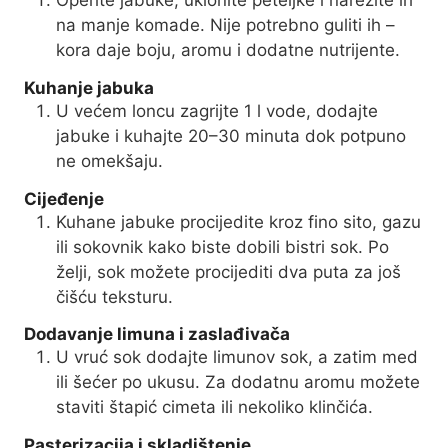
Operite jabuke, uklonite peteljke i narežite ih
na manje komade. Nije potrebno guliti ih –
kora daje boju, aromu i dodatne nutrijente.
Kuhanje jabuka
U većem loncu zagrijte 1 l vode, dodajte
jabuke i kuhajte 20–30 minuta dok potpuno
ne omekšaju.
Cijeđenje
Kuhane jabuke procijedite kroz fino sito, gazu
ili sokovnik kako biste dobili bistri sok. Po
želji, sok možete procijediti dva puta za još
čišću teksturu.
Dodavanje limuna i zaslađivača
U vruć sok dodajte limunov sok, a zatim med
ili šećer po ukusu. Za dodatnu aromu možete
staviti štapić cimeta ili nekoliko klinčića.
Pasterizacija i skladištenje