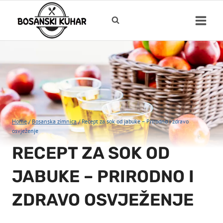
Skip
to
content
Home
/
Bosanska zimnica
/
Recept za sok od jabuke – Prirodno i zdravo
osvježenje
RECEPT ZA SOK OD
JABUKE – PRIRODNO I
ZDRAVO OSVJEŽENJE