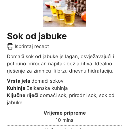
Sok od jabuke
Isprintaj recept
Domaći sok od jabuke je lagan, osvježavajući i
potpuno prirodan napitak bez aditiva. Idealno
rješenje za zimnicu ili brzu dnevnu hidrataciju.
Vrsta jela
domaći sokovi
Kuhinja
Balkanska kuhinja
Ključne riječi
domaći sok, prirodni sok, sok od
jabuke
Vrijeme pripreme
m
10
mins
i