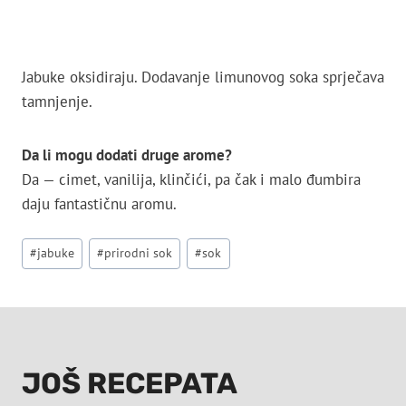
Jabuke oksidiraju. Dodavanje limunovog soka sprječava
tamnjenje.
Da li mogu dodati druge arome?
Da — cimet, vanilija, klinčići, pa čak i malo đumbira
daju fantastičnu aromu.
Post
#
jabuke
#
prirodni sok
#
sok
Tags:
JOŠ RECEPATA