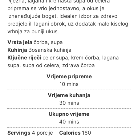
Nježna, lagana i kremasta supa od celera
priprema se vrlo jednostavno, a okus je
iznenađujuće bogat. Idealan izbor za zdravo
predjelo ili lagani obrok, uz dodatak malo kiselog
vrhnja za puniji ukus.
Vrsta jela
čorba, supa
Kuhinja
Bosanska kuhinja
Ključne riječi
celer supa, krem čorba, lagana
supa, supa od celera, zdrava čorba
Vrijeme pripreme
m
10
mins
i
Vrijeme kuhanja
n
m
30
mins
u
i
Ukupno vrijeme
t
n
m
40
mins
e
u
i
s
Servings
4
porcije
Calories
160
t
n