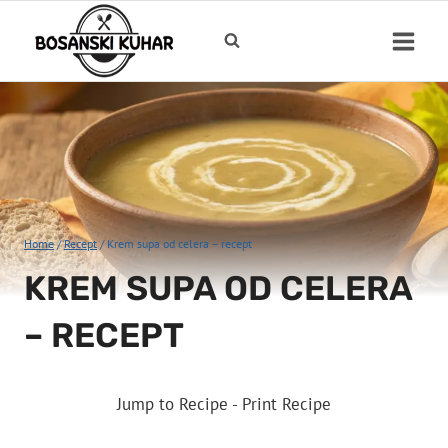
Skip
to
content
Home
/
Recept
/
Krem supa od celera – recept
KREM SUPA OD CELERA
– RECEPT
Jump to Recipe
-
Print Recipe