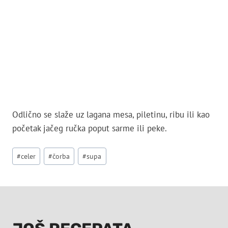
Odlično se slaže uz lagana mesa, piletinu, ribu ili kao
početak jačeg ručka poput sarme ili peke.
Post
#
celer
#
čorba
#
supa
Tags: