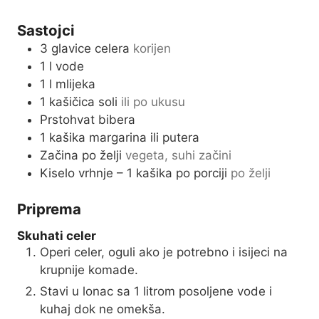
e
u
s
Sastojci
t
3
glavice celera
korijen
e
1
l
vode
s
1
l
mlijeka
1
kašičica soli
ili po ukusu
Prstohvat bibera
1
kašika margarina ili putera
Začina po želji
vegeta, suhi začini
Kiselo vrhnje – 1 kašika po porciji
po želji
Priprema
Skuhati celer
Operi celer, oguli ako je potrebno i isijeci na
krupnije komade.
Stavi u lonac sa 1 litrom posoljene vode i
kuhaj dok ne omekša.