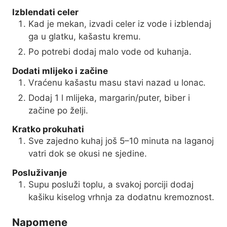
Izblendati celer
Kad je mekan, izvadi celer iz vode i izblendaj
ga u glatku, kašastu kremu.
Po potrebi dodaj malo vode od kuhanja.
Dodati mlijeko i začine
Vraćenu kašastu masu stavi nazad u lonac.
Dodaj 1 l mlijeka, margarin/puter, biber i
začine po želji.
Kratko prokuhati
Sve zajedno kuhaj još 5–10 minuta na laganoj
vatri dok se okusi ne sjedine.
Posluživanje
Supu posluži toplu, a svakoj porciji dodaj
kašiku kiselog vrhnja za dodatnu kremoznost.
Napomene