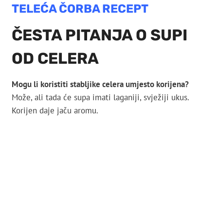
TELEĆA ČORBA RECEPT
ČESTA PITANJA O SUPI
OD CELERA
Mogu li koristiti stabljike celera umjesto korijena?
Može, ali tada će supa imati laganiji, svježiji ukus.
Korijen daje jaču aromu.