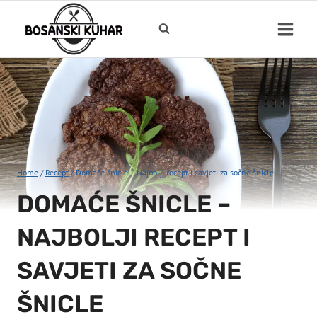
Skip
to
content
Home
/
Recept
/
Domaće šnicle – Najbolji recept i savjeti za sočne šnicle
DOMAĆE ŠNICLE –
NAJBOLJI RECEPT I
SAVJETI ZA SOČNE
ŠNICLE