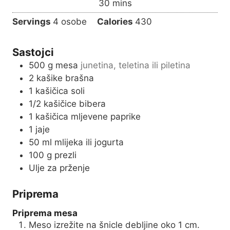
m
30
mins
e
u
i
s
Servings
4
osobe
Calories
430
t
n
e
u
s
Sastojci
t
500
g
mesa
junetina, teletina ili piletina
e
2
kašike brašna
s
1
kašičica soli
1/2
kašičice bibera
1
kašičica mljevene paprike
1
jaje
50
ml
mlijeka ili jogurta
100
g
prezli
Ulje za prženje
Priprema
Priprema mesa
Meso izrežite na šnicle debljine oko 1 cm.