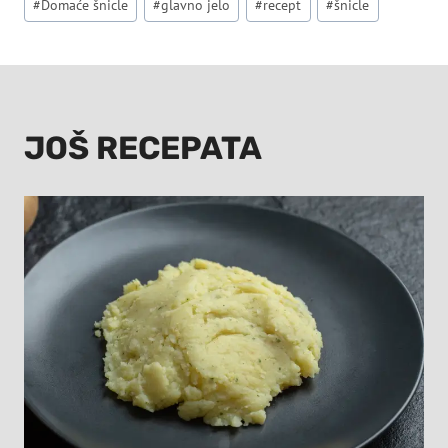
#
Domaće šnicle
#
glavno jelo
#
recept
#
šnicle
Tags:
JOŠ RECEPATA