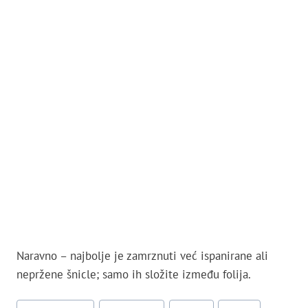
Naravno – najbolje je zamrznuti već ispanirane ali
nepržene šnicle; samo ih složite između folija.
Post