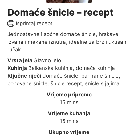
Domaće šnicle – recept
Isprintaj recept
Jednostavne i sočne domaće šnicle, hrskave
izvana i mekane iznutra, idealne za brz i ukusan
ručak.
Vrsta jela
Glavno jelo
Kuhinja
Balkanska kuhinja, domaća kuhinja
Ključne riječi
domaće šnicle, panirane šnicle,
pohovane šnicle, šnicle recept, šnicle s jajima
Vrijeme pripreme
m
15
mins
i
Vrijeme kuhanja
n
m
15
mins
u
i
Ukupno vrijeme
t
n