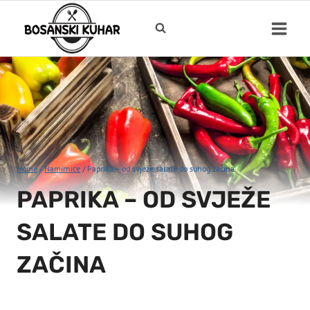
Skip
to
content
Home
/
Namirnice
/
Paprika – od svježe salate do suhog začina
PAPRIKA – OD SVJEŽE
SALATE DO SUHOG
ZAČINA