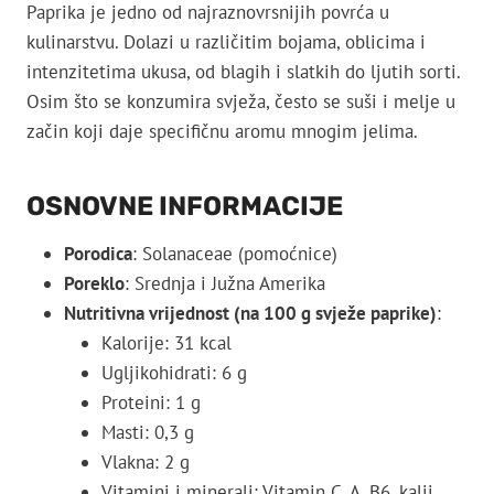
Paprika je jedno od najraznovrsnijih povrća u
kulinarstvu. Dolazi u različitim bojama, oblicima i
intenzitetima ukusa, od blagih i slatkih do ljutih sorti.
Osim što se konzumira svježa, često se suši i melje u
začin koji daje specifičnu aromu mnogim jelima.
OSNOVNE INFORMACIJE
Porodica
: Solanaceae (pomoćnice)
Poreklo
: Srednja i Južna Amerika
Nutritivna vrijednost (na 100 g svježe paprike)
:
Kalorije: 31 kcal
Ugljikohidrati: 6 g
Proteini: 1 g
Masti: 0,3 g
Vlakna: 2 g
Vitamini i minerali: Vitamin C, A, B6, kalij,