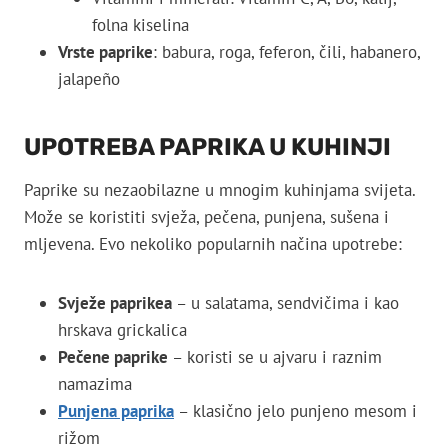
folna kiselina
Vrste paprike
: babura, roga, feferon, čili, habanero,
jalapeño
UPOTREBA PAPRIKA U KUHINJI
Paprike su nezaobilazne u mnogim kuhinjama svijeta.
Može se koristiti svježa, pečena, punjena, sušena i
mljevena. Evo nekoliko popularnih načina upotrebe:
Svježe paprikea
– u salatama, sendvičima i kao
hrskava grickalica
Pečene paprike
– koristi se u ajvaru i raznim
namazima
Punjena paprika
– klasično jelo punjeno mesom i
rižom