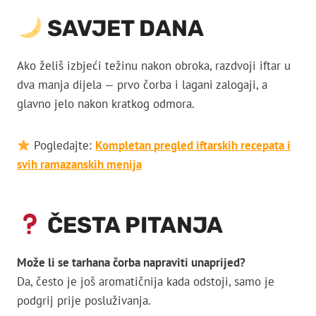
SAVJET DANA
Ako želiš izbjeći težinu nakon obroka, razdvoji iftar u
dva manja dijela — prvo čorba i lagani zalogaji, a
glavno jelo nakon kratkog odmora.
Pogledajte:
Kompletan pregled iftarskih recepata i
svih ramazanskih menija
ČESTA PITANJA
Može li se tarhana čorba napraviti unaprijed?
Da, često je još aromatičnija kada odstoji, samo je
podgrij prije posluživanja.