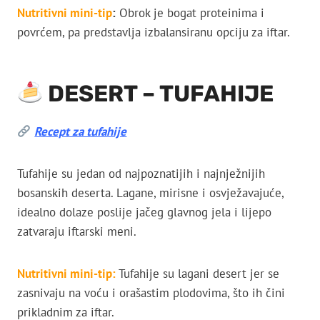
Nutritivni mini-tip
:
Obrok je bogat proteinima i
povrćem, pa predstavlja izbalansiranu opciju za iftar.
DESERT – TUFAHIJE
Recept za tufahije
Tufahije su jedan od najpoznatijih i najnježnijih
bosanskih deserta. Lagane, mirisne i osvježavajuće,
idealno dolaze poslije jačeg glavnog jela i lijepo
zatvaraju iftarski meni.
Nutritivni mini-tip:
Tufahije su lagani desert jer se
zasnivaju na voću i orašastim plodovima, što ih čini
prikladnim za iftar.