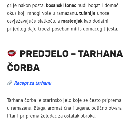
grije nakon posta,
bosanski lonac
nudi bogat i domaći
okus koji mnogi vole u ramazanu,
tufahije
unose
osvježavajuću slatkoću, a
maslenjak
kao dodatni
prijedlog daje trpezi poseban miris domaćeg tijesta.
PREDJELO – TARHANA
ČORBA
Recept za tarhanu
Tarhana čorba je starinsko jelo koje se često priprema
u ramazanu. Blaga, aromatična i lagana, odlično otvara
iftar i priprema želudac za ostatak obroka.