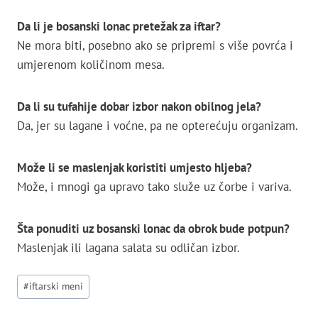
Da li je bosanski lonac pretežak za iftar?
Ne mora biti, posebno ako se pripremi s više povrća i
umjerenom količinom mesa.
Da li su tufahije dobar izbor nakon obilnog jela?
Da, jer su lagane i voćne, pa ne opterećuju organizam.
Može li se maslenjak koristiti umjesto hljeba?
Može, i mnogi ga upravo tako služe uz čorbe i variva.
Šta ponuditi uz bosanski lonac da obrok bude potpun?
Maslenjak ili lagana salata su odličan izbor.
Post
#
iftarski meni
Tags: