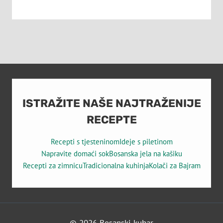
ISTRAŽITE NAŠE NAJTRAŽENIJE
RECEPTE
Recepti s tjesteninom
Ideje s piletinom
Napravite domaći sok
Bosanska jela na kašiku
Recepti za zimnicu
Tradicionalna kuhinja
Kolači za Bajram