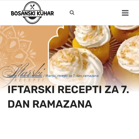
Skip
to
content
Home
/
Iftarski recepti
/
Iftarski recepti za 7. dan ramazana
IFTARSKI RECEPTI ZA 7.
DAN RAMAZANA