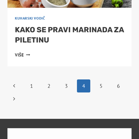
KUHARSKI VODIČ
KAKO SE PRAVI MARINADA ZA
PILETINU
KAKO
VIŠE
SE
PRAVI
MARINADA
ZA
PAGE
Previous
1
2
3
4
5
6
PILETINU
Page
Next
NAVIGATION
Page