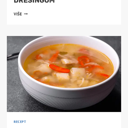
DRESINGOM
PILEĆA
VIŠE
SALATA
SA
JOGURT
DRESINGOM
RECEPT