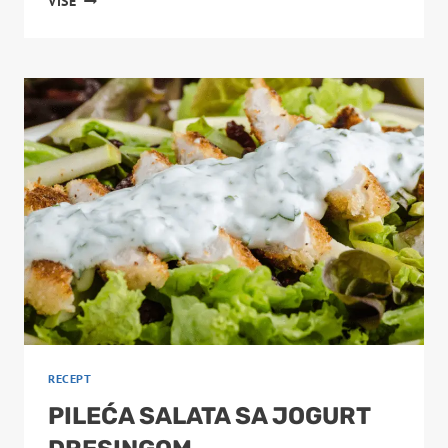
VIŠE
PAPRIKAŠ
–
RECEPT
I
SAVJETI
ZA
PRIPREMU
RECEPT
PILEĆA SALATA SA JOGURT