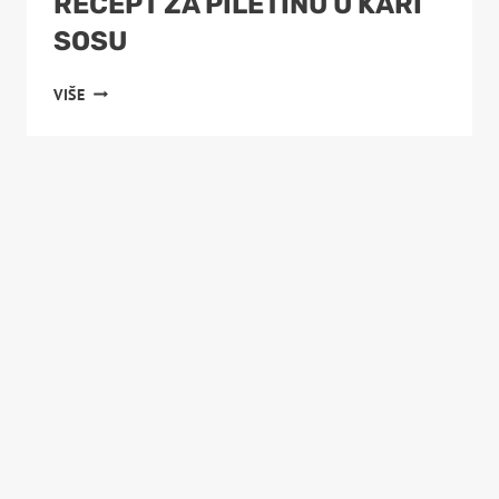
RECEPT ZA PILETINU U KARI
SOSU
RECEPT
VIŠE
ZA
PILETINU
U
KARI
SOSU