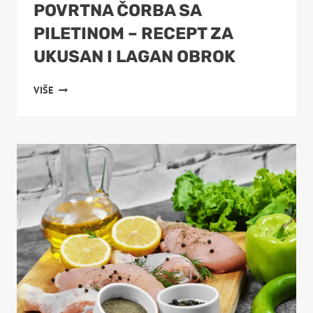
POVRTNA ČORBA SA
PILETINOM – RECEPT ZA
UKUSAN I LAGAN OBROK
POVRTNA
VIŠE
ČORBA
SA
PILETINOM
–
RECEPT
ZA
UKUSAN
I
LAGAN
OBROK