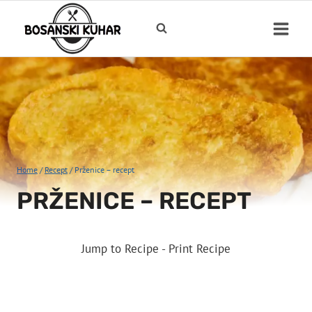
Skip
to
content
Home
/
Recept
/
Prženice – recept
PRŽENICE – RECEPT
Jump to Recipe
-
Print Recipe