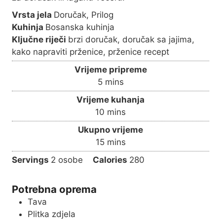
Vrsta jela
Doručak, Prilog
Kuhinja
Bosanska kuhinja
Ključne riječi
brzi doručak, doručak sa jajima,
kako napraviti prženice, prženice recept
Vrijeme pripreme
m
5
mins
i
Vrijeme kuhanja
n
m
10
mins
u
i
Ukupno vrijeme
t
n
m
15
mins
e
u
i
s
Servings
2
osobe
Calories
280
t
n
e
u
s
Potrebna oprema
t
Tava
e
Plitka zdjela
s