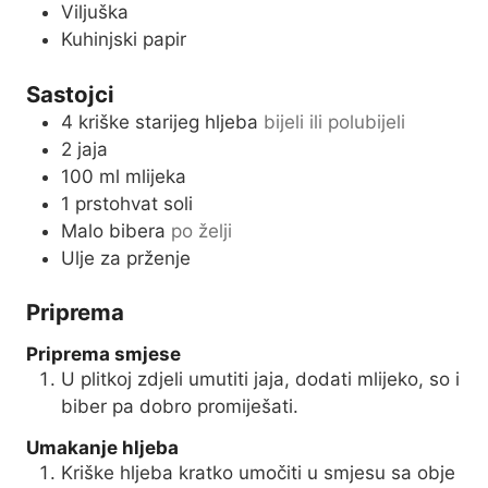
Viljuška
Kuhinjski papir
Sastojci
4
kriške starijeg hljeba
bijeli ili polubijeli
2
jaja
100
ml
mlijeka
1
prstohvat soli
Malo bibera
po želji
Ulje za prženje
Priprema
Priprema smjese
U plitkoj zdjeli umutiti jaja, dodati mlijeko, so i
biber pa dobro promiješati.
Umakanje hljeba
Kriške hljeba kratko umočiti u smjesu sa obje