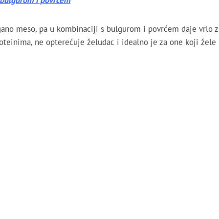
gano meso, pa u kombinaciji s bulgurom i povrćem daje vrlo z
oteinima, ne opterećuje želudac i idealno je za one koji žele hr