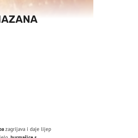
AMAZANA
ba
zagrijava i daje lijep
jelo,
hurmašice s