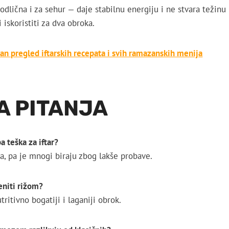
odlična i za sehur — daje stabilnu energiju i ne stvara težin
 iskoristiti za dva obroka.
n pregled iftarskih recepata i svih ramazanskih menija
A PITANJA
a teška za iftar?
na, pa je mnogi biraju zbog lakše probave.
eniti rižom?
tritivno bogatiji i laganiji obrok.