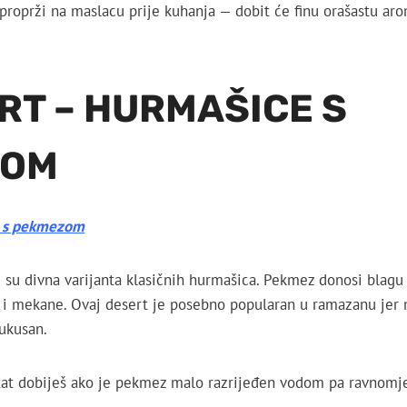
proprži na maslacu prije kuhanja — dobit će finu orašastu ar
RT – HURMAŠICE S
ZOM
e s pekmezom
u divna varijanta klasičnih hurmašica. Pekmez donosi blagu
 i mekane. Ovaj desert je posebno popularan u ramazanu jer m
 ukusan.
ltat dobiješ ako je pekmez malo razrijeđen vodom pa ravnomj