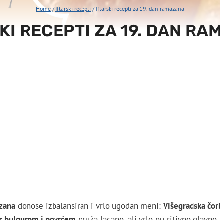
Home
/
Iftarski recepti
/
Iftarski recepti za 19. dan ramazana
KI RECEPTI ZA 19. DAN R
azana
donose izbalansiran i vrlo ugodan meni:
Višegradska čor
 s bulgurom i povrćem
pruža lagano, ali vrlo nutritivno glavno 