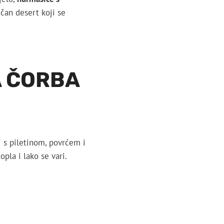
ičan desert koji se
A ČORBA
 s piletinom, povrćem i
opla i lako se vari.