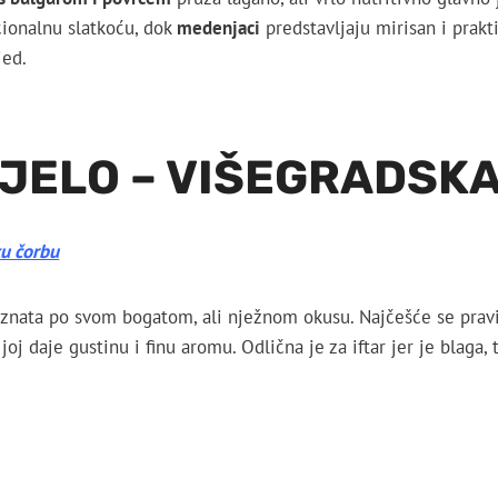
ionalnu slatkoću, dok
medenjaci
predstavljaju mirisan i prakt
jed.
JELO – VIŠEGRADSK
ku čorbu
oznata po svom bogatom, ali nježnom okusu. Najčešće se pravi
j daje gustinu i finu aromu. Odlična je za iftar jer je blaga, t