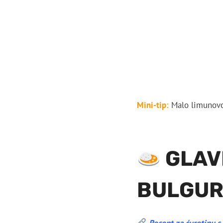
Mini-tip:
Malo limunovog
GLAV
BULGUR
Recept za ćuretinu 