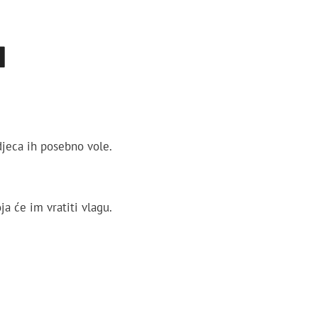
I
djeca ih posebno vole.
a će im vratiti vlagu.