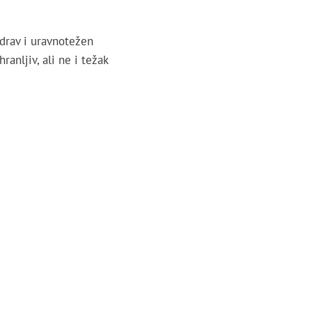
drav i uravnotežen
anljiv, ali ne i težak