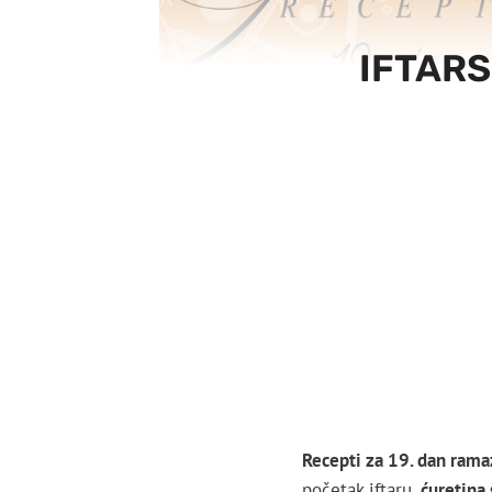
IFTARS
Recepti za 19. dan ram
početak iftaru,
ćuretina