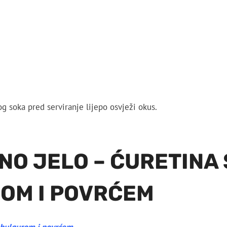
 soka pred serviranje lijepo osvježi okus.
NO JELO – ĆURETINA 
OM I POVRĆEM
s bulgurom i povrćem