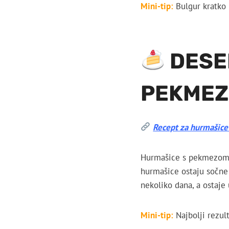
Mini-tip:
Bulgur kratko 
DESE
PEKME
Recept za hurmašic
Hurmašice s pekmezom s
hurmašice ostaju sočne
nekoliko dana, a ostaje
Mini-tip:
Najbolji rezu