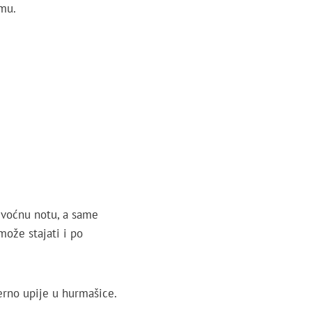
omu.
 voćnu notu, a same
ože stajati i po
erno upije u hurmašice.