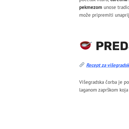
pekmezom
unose tradic
može pripremiti unapri
PRED
Recept za višegrads
Višegradska čorba je p
laganom zaprškom koja jo