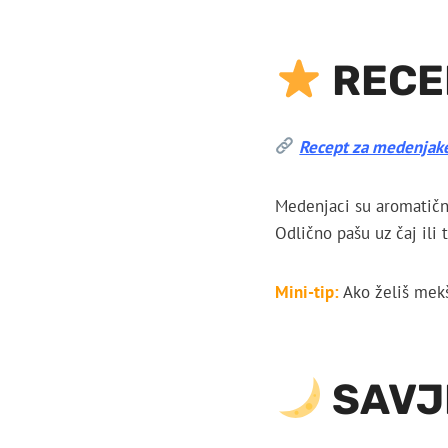
RECE
Recept za medenjak
Medenjaci su aromatični
Odlično pašu uz čaj ili 
Mini-tip:
Ako želiš mekš
SAVJ