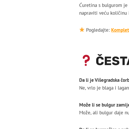
Ćuretina s bulgurom je 
napraviti veću količinu i
Pogledajte:
Kompleta
ČEST
Da li je Višegradska čorb
Ne, vrlo je blaga i laga
Može li se bulgur zamij
Može, ali bulgur daje nu