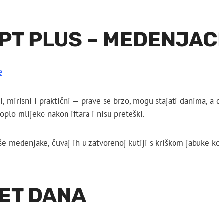
PT PLUS – MEDENJAC
e
, mirisni i praktični — prave se brzo, mogu stajati danima, a 
toplo mlijeko nakon iftara i nisu preteški.
e medenjake, čuvaj ih u zatvorenoj kutiji s kriškom jabuke koj
ET DANA