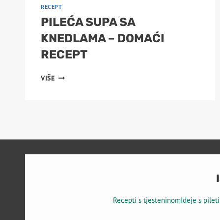
RECEPT
PILEĆA SUPA SA
KNEDLAMA – DOMAĆI
RECEPT
PILEĆA
VIŠE
SUPA
SA
KNEDLAMA
–
DOMAĆI
RECEPT
Recepti s tjesteninom
Ideje s pile