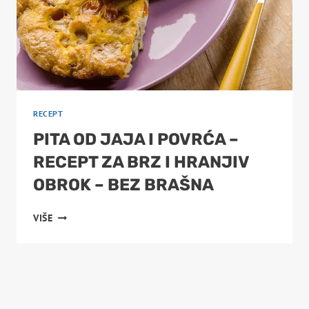
RECEPT
PITA OD JAJA I POVRĆA –
RECEPT ZA BRZ I HRANJIV
OBROK – BEZ BRAŠNA
PITA
VIŠE
OD
JAJA
I
POVRĆA
–
RECEPT