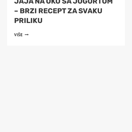
JAJA NA OKO SA JOGURTOM
– BRZI RECEPT ZA SVAKU
PRILIKU
JAJA
VIŠE
NA
OKO
SA
JOGURTOM
–
BRZI
RECEPT
ZA
SVAKU
PRILIKU