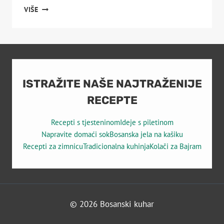
OMLET
VIŠE
SA
BRAŠNOM
I
MLIJEKOM
ISTRAŽITE NAŠE NAJTRAŽENIJE
RECEPTE
Recepti s tjesteninom
Ideje s piletinom
Napravite domaći sok
Bosanska jela na kašiku
Recepti za zimnicu
Tradicionalna kuhinja
Kolači za Bajram
© 2026 Bosanski kuhar