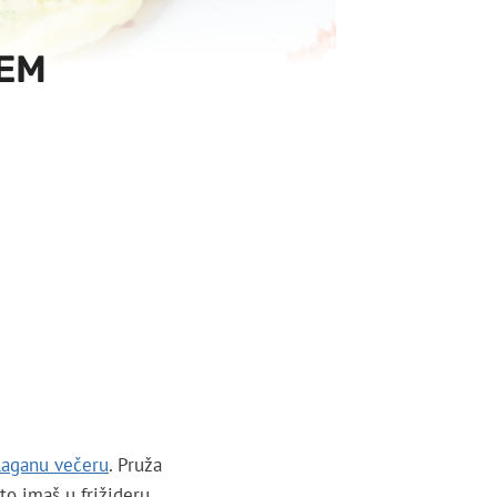
ĆEM
 laganu večeru
. Pruža
o imaš u frižideru.