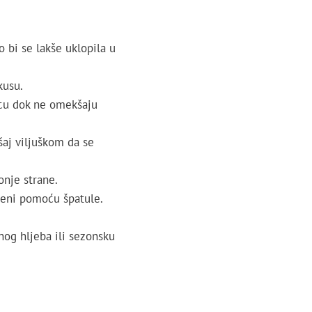
o bi se lakše uklopila u
kusu.
vicu dok ne omekšaju
aj viljuškom da se
onje strane.
kreni pomoću špatule.
lnog hljeba ili sezonsku