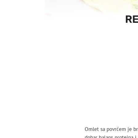
RE
Omlet sa povrćem je brz
dobar balans proteina i