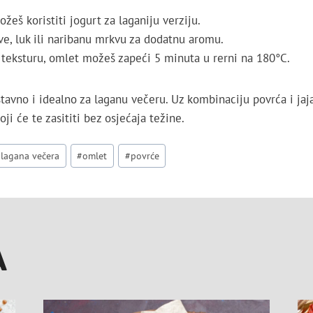
eš koristiti jogurt za laganiju verziju.
ve, luk ili naribanu mrkvu za dodatnu aromu.
u teksturu, omlet možeš zapeći 5 minuta u rerni na 180°C.
stavno i idealno za laganu večeru. Uz kombinaciju povrća i jaj
ji će te zasititi bez osjećaja težine.
#
lagana večera
#
omlet
#
povrće
A