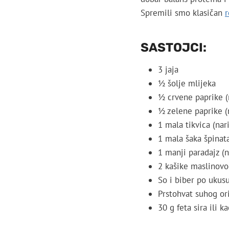
Spremili smo klasičan
r
SASTOJCI:
3 jaja
½ šolje mlijeka
½ crvene paprike (
½ zelene paprike (
1 mala tikvica (nar
1 mala šaka špinata
1 manji paradajz (
2 kašike maslinovo
So i biber po ukus
Prstohvat suhog ori
30 g feta sira ili k