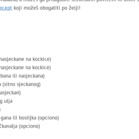
ecept
koji možeš obogatiti po želji!
nasjeckane na kockice)
nasjeckane na kockice)
ibana ili nasjeckana)
 (sitno sjeckanog)
nasjeckan)
g ulja
u
gana ili bosiljka (opciono)
ačkavalja (opciono)