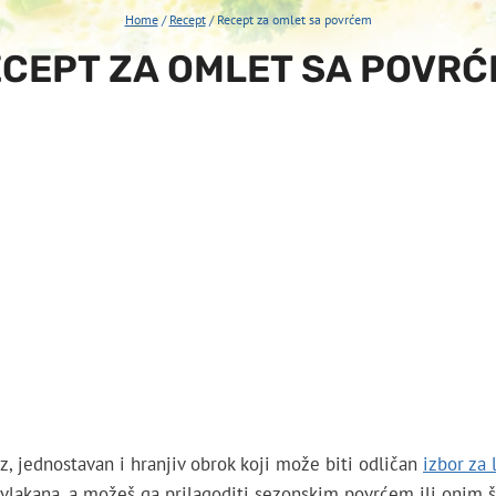
Home
/
Recept
/
Recept za omlet sa povrćem
CEPT ZA OMLET SA POVR
, jednostavan i hranjiv obrok koji može biti odličan
izbor za
 vlakana, a možeš ga prilagoditi sezonskim povrćem ili onim št