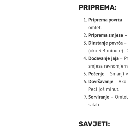
PRIPREMA:
Priprema povrća
– 
omlet.
Priprema smjese
– 
Dinstanje povrća
– 
(oko 3-4 minute). D
Dodavanje jaja
– Pr
smjesa ravnomjern
Pečenje
– Smanji va
Dovršavanje
– Ako k
Peci još minut.
Serviranje
– Omlet p
salatu.
SAVJETI: