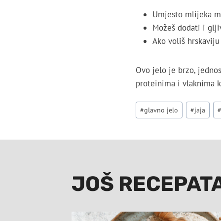
Umjesto mlijeka mož
Možeš dodati i glji
Ako voliš hrskavij
Ovo jelo je brzo, jedno
proteinima i vlaknima ko
Post
#
glavno jelo
#
jaja
Tags:
JOŠ RECEPAT