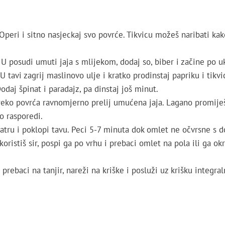
Operi i sitno nasjeckaj svo povrće. Tikvicu možeš naribati kak
U posudi umuti jaja s mlijekom, dodaj so, biber i začine po u
U tavi zagrij maslinovo ulje i kratko prodinstaj papriku i tik
odaj špinat i paradajz, pa dinstaj još minut.
eko povrća ravnomjerno prelij umućena jaja. Lagano promiješ
o rasporedi.
tru i poklopi tavu. Peci 5-7 minuta dok omlet ne očvrsne s d
oristiš sir, pospi ga po vrhu i prebaci omlet na pola ili ga o
rebaci na tanjir, nareži na kriške i posluži uz krišku integra