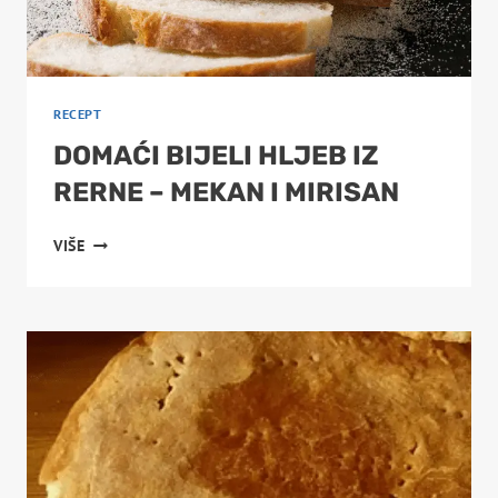
RECEPT
DOMAĆI BIJELI HLJEB IZ
RERNE – MEKAN I MIRISAN
DOMAĆI
VIŠE
BIJELI
HLJEB
IZ
RERNE
–
MEKAN
I
MIRISAN