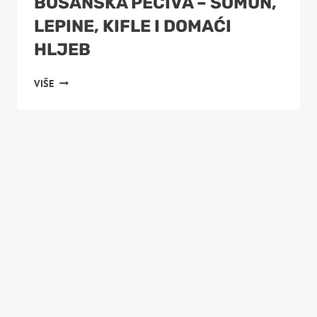
BOSANSKA PECIVA – SOMUN,
LEPINE, KIFLE I DOMAĆI
HLJEB
BOSANSKA
VIŠE
PECIVA
–
SOMUN,
LEPINE,
KIFLE
I
DOMAĆI
HLJEB