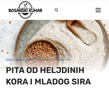
Skip
to
content
Home
/
Recept
/
Pita od heljdinih kora i mladog sira
PITA OD HELJDINIH
KORA I MLADOG SIRA