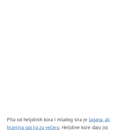
Pita od heljdinih kora i mladog sira je
lagana, ali
hranjiva opcija za večeru
. Heljdine kore daju joj