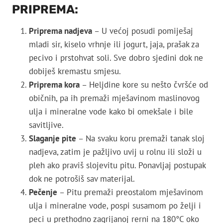
PRIPREMA:
Priprema nadjeva
– U većoj posudi pomiješaj
mladi sir, kiselo vrhnje ili jogurt, jaja, prašak za
pecivo i prstohvat soli. Sve dobro sjedini dok ne
dobiješ kremastu smjesu.
Priprema kora
– Heljdine kore su nešto čvršće od
običnih, pa ih premaži mješavinom maslinovog
ulja i mineralne vode kako bi omekšale i bile
savitljive.
Slaganje pite
– Na svaku koru premaži tanak sloj
nadjeva, zatim je pažljivo uvij u rolnu ili složi u
pleh ako praviš slojevitu pitu. Ponavljaj postupak
dok ne potrošiš sav materijal.
Pečenje
– Pitu premaži preostalom mješavinom
ulja i mineralne vode, pospi susamom po želji i
peci u prethodno zagrijanoj rerni na 180°C oko