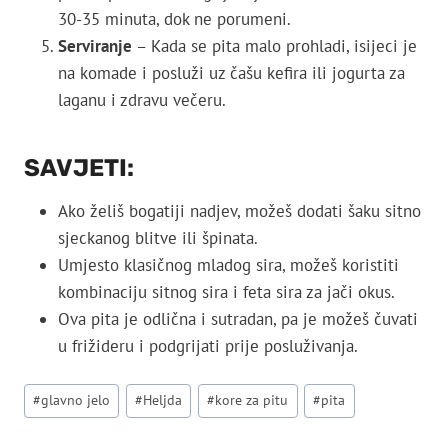
30-35 minuta, dok ne porumeni.
Serviranje
– Kada se pita malo prohladi, isijeci je
na komade i posluži uz čašu kefira ili jogurta za
laganu i zdravu večeru.
SAVJETI:
Ako želiš bogatiji nadjev, možeš dodati šaku sitno
sjeckanog blitve ili špinata.
Umjesto klasičnog mladog sira, možeš koristiti
kombinaciju sitnog sira i feta sira za jači okus.
Ova pita je odlična i sutradan, pa je možeš čuvati
u frižideru i podgrijati prije posluživanja.
Post
#
glavno jelo
#
Heljda
#
kore za pitu
#
pita
Tags: