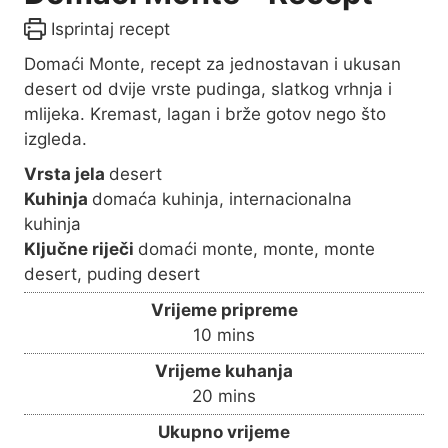
Isprintaj recept
Domaći Monte, recept za jednostavan i ukusan
desert od dvije vrste pudinga, slatkog vrhnja i
mlijeka. Kremast, lagan i brže gotov nego što
izgleda.
Vrsta jela
desert
Kuhinja
domaća kuhinja, internacionalna
kuhinja
Ključne riječi
domaći monte, monte, monte
desert, puding desert
Vrijeme pripreme
m
10
mins
i
Vrijeme kuhanja
n
m
20
mins
u
i
Ukupno vrijeme
t
n