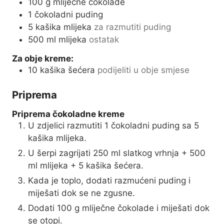
100
g
mliječne čokolade
1
čokoladni puding
5
kašika mlijeka
za razmutiti puding
500
ml
mlijeka
ostatak
Za obje kreme:
10
kašika šećera
podijeliti u obje smjese
Priprema
Priprema čokoladne kreme
U zdjelici razmutiti 1 čokoladni puding sa 5
kašika mlijeka.
U šerpi zagrijati 250 ml slatkog vrhnja + 500
ml mlijeka + 5 kašika šećera.
Kada je toplo, dodati razmućeni puding i
miješati dok se ne zgusne.
Dodati 100 g mliječne čokolade i miješati dok
se otopi.