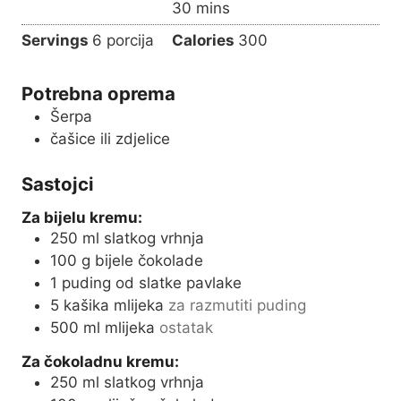
m
30
mins
e
u
i
s
Servings
6
porcija
Calories
300
t
n
e
u
s
Potrebna oprema
t
Šerpa
e
čašice ili zdjelice
s
Sastojci
Za bijelu kremu:
250
ml
slatkog vrhnja
100
g
bijele čokolade
1
puding od slatke pavlake
5
kašika mlijeka
za razmutiti puding
500
ml
mlijeka
ostatak
Za čokoladnu kremu:
250
ml
slatkog vrhnja