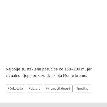
Najbolje su staklene posudice od 150–200 ml jer
vizualno lijepo prikažu dva sloja Monte kreme.
Post
#
čokolada
#
desert
#
kremasti desert
#
puding
Tags: