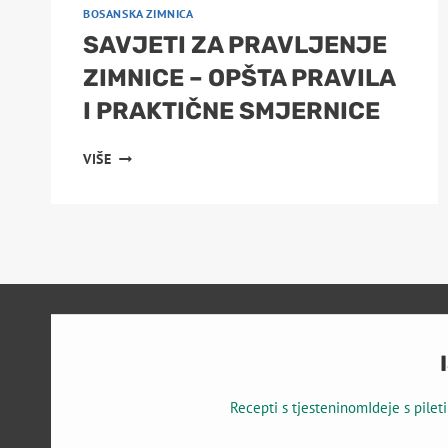
BOSANSKA ZIMNICA
SAVJETI ZA PRAVLJENJE
ZIMNICE – OPŠTA PRAVILA
I PRAKTIČNE SMJERNICE
SAVJETI
VIŠE
ZA
PRAVLJENJE
ZIMNICE
–
OPŠTA
PRAVILA
I
PRAKTIČNE
SMJERNICE
Recepti s tjesteninom
Ideje s pile