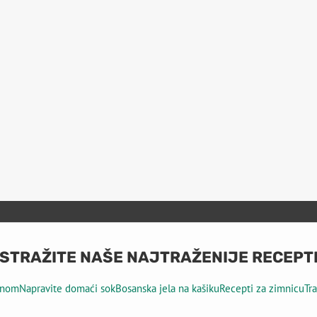
ISTRAŽITE NAŠE NAJTRAŽENIJE RECEPT
tinom
Napravite domaći sok
Bosanska jela na kašiku
Recepti za zimnicu
Tr