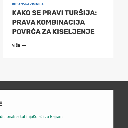
BOSANSKA ZIMNICA
KAKO SE PRAVI TURŠIJA:
PRAVA KOMBINACIJA
POVRĆA ZA KISELJENJE
KAKO
VIŠE
SE
PRAVI
TURŠIJA:
PRAVA
KOMBINACIJA
POVRĆA
ZA
KISELJENJE
E
adicionalna kuhinja
Kolači za Bajram