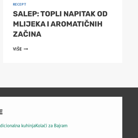
RECEPT
SALEP: TOPLI NAPITAK OD
MLIJEKA I AROMATIČNIH
ZAČINA
SALEP:
VIŠE
TOPLI
NAPITAK
OD
MLIJEKA
I
AROMATIČNIH
ZAČINA
E
adicionalna kuhinja
Kolači za Bajram