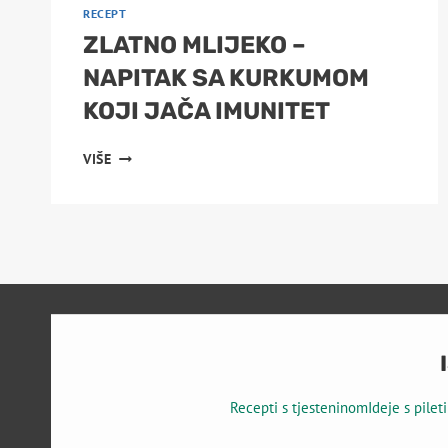
RECEPT
ZLATNO MLIJEKO –
NAPITAK SA KURKUMOM
KOJI JAČA IMUNITET
ZLATNO
VIŠE
MLIJEKO
–
NAPITAK
SA
KURKUMOM
KOJI
JAČA
IMUNITET
Recepti s tjesteninom
Ideje s pile