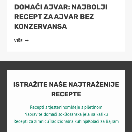
DOMAĆI AJVAR: NAJBOLJI
RECEPT ZA AJVAR BEZ
KONZERVANSA
DOMAĆI
VIŠE
AJVAR:
NAJBOLJI
RECEPT
ZA
AJVAR
BEZ
KONZERVANSA
ISTRAŽITE NAŠE NAJTRAŽENIJE
RECEPTE
Recepti s tjesteninom
Ideje s piletinom
Napravite domaći sok
Bosanska jela na kašiku
Recepti za zimnicu
Tradicionalna kuhinja
Kolači za Bajram