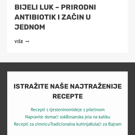
BIJELI LUK – PRIRODNI
ANTIBIOTIK I ZAČIN U
JEDNOM
BIJELI
VIŠE
LUK
–
PRIRODNI
ANTIBIOTIK
I
ZAČIN
U
ISTRAŽITE NAŠE NAJTRAŽENIJE
JEDNOM
RECEPTE
Recepti s tjesteninom
Ideje s piletinom
Napravite domaći sok
Bosanska jela na kašiku
Recepti za zimnicu
Tradicionalna kuhinja
Kolači za Bajram