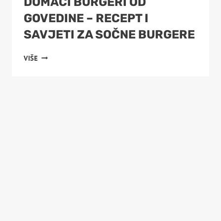
DOMAĆI BURGERI OD
GOVEDINE – RECEPT I
SAVJETI ZA SOČNE BURGERE
DOMAĆI
VIŠE
BURGERI
OD
GOVEDINE
–
RECEPT
I
SAVJETI
ZA
SOČNE
BURGERE