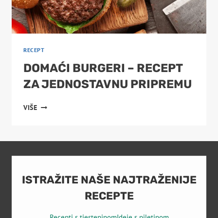
RECEPT
DOMAĆI BURGERI – RECEPT
ZA JEDNOSTAVNU PRIPREMU
DOMAĆI
VIŠE
BURGERI
–
RECEPT
ZA
JEDNOSTAVNU
PRIPREMU
ISTRAŽITE NAŠE NAJTRAŽENIJE
RECEPTE
Recepti s tjesteninom
Ideje s piletinom