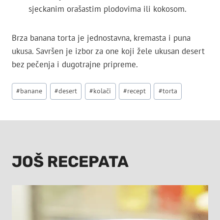
sjeckanim orašastim plodovima ili kokosom.
Brza banana torta je jednostavna, kremasta i puna
ukusa. Savršen je izbor za one koji žele ukusan desert
bez pečenja i dugotrajne pripreme.
Post
#
banane
#
desert
#
kolači
#
recept
#
torta
Tags:
JOŠ RECEPATA