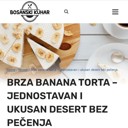
Skip
to
content
Home
/
Recept
/
Brza banana torta – jednostavan i ukusan desert bez pečenja
BRZA BANANA TORTA –
JEDNOSTAVAN I
UKUSAN DESERT BEZ
PEČENJA