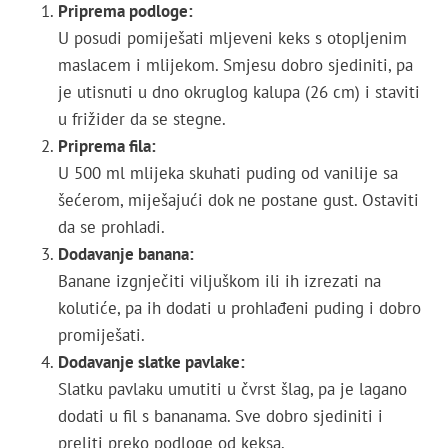
Priprema podloge:
U posudi pomiješati mljeveni keks s otopljenim
maslacem i mlijekom. Smjesu dobro sjediniti, pa
je utisnuti u dno okruglog kalupa (26 cm) i staviti
u frižider da se stegne.
Priprema fila:
U 500 ml mlijeka skuhati puding od vanilije sa
šećerom, miješajući dok ne postane gust. Ostaviti
da se prohladi.
Dodavanje banana:
Banane izgnječiti viljuškom ili ih izrezati na
kolutiće, pa ih dodati u prohlađeni puding i dobro
promiješati.
Dodavanje slatke pavlake:
Slatku pavlaku umutiti u čvrst šlag, pa je lagano
dodati u fil s bananama. Sve dobro sjediniti i
preliti preko podloge od keksa.