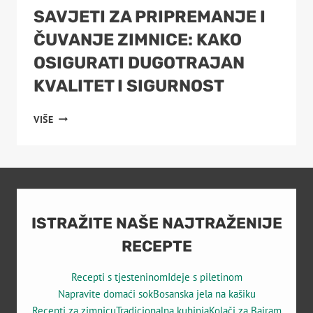
SAVJETI ZA PRIPREMANJE I
ČUVANJE ZIMNICE: KAKO
OSIGURATI DUGOTRAJAN
KVALITET I SIGURNOST
SAVJETI
VIŠE
ZA
PRIPREMANJE
I
ČUVANJE
ZIMNICE:
KAKO
OSIGURATI
ISTRAŽITE NAŠE NAJTRAŽENIJE
DUGOTRAJAN
RECEPTE
KVALITET
I
Recepti s tjesteninom
Ideje s piletinom
SIGURNOST
Napravite domaći sok
Bosanska jela na kašiku
Recepti za zimnicu
Tradicionalna kuhinja
Kolači za Bajram