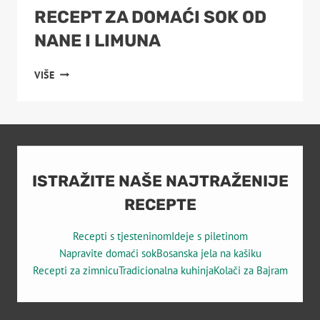
RECEPT ZA DOMAĆI SOK OD
NANE I LIMUNA
RECEPT
VIŠE
ZA
DOMAĆI
SOK
OD
NANE
I
LIMUNA
ISTRAŽITE NAŠE NAJTRAŽENIJE
RECEPTE
Recepti s tjesteninom
Ideje s piletinom
Napravite domaći sok
Bosanska jela na kašiku
Recepti za zimnicu
Tradicionalna kuhinja
Kolači za Bajram