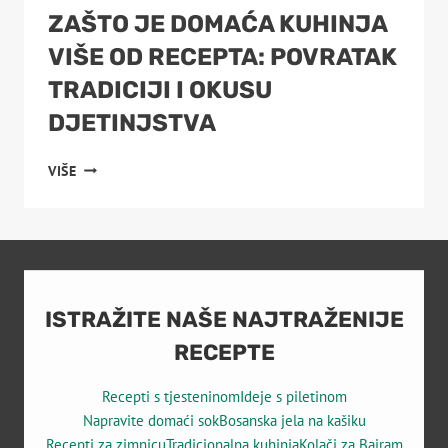
ZAŠTO JE DOMAĆA KUHINJA
VIŠE OD RECEPTA: POVRATAK
TRADICIJI I OKUSU
DJETINJSTVA
ZAŠTO
VIŠE
JE
DOMAĆA
KUHINJA
VIŠE
OD
RECEPTA:
POVRATAK
ISTRAŽITE NAŠE NAJTRAŽENIJE
TRADICIJI
RECEPTE
I
OKUSU
Recepti s tjesteninom
Ideje s piletinom
DJETINJSTVA
Napravite domaći sok
Bosanska jela na kašiku
Recepti za zimnicu
Tradicionalna kuhinja
Kolači za Bajram