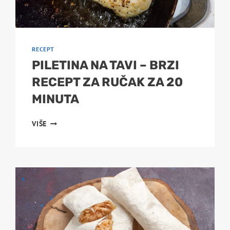
RECEPT
PILETINA NA TAVI – BRZI
RECEPT ZA RUČAK ZA 20
MINUTA
PILETINA
VIŠE
NA
TAVI
–
BRZI
RECEPT
ZA
RUČAK
ZA
20
MINUTA