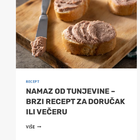
RECEPT
ZA
SVAKU
PRILIKU
RECEPT
NAMAZ OD TUNJEVINE –
BRZI RECEPT ZA DORUČAK
ILI VEČERU
NAMAZ
VIŠE
OD
TUNJEVINE