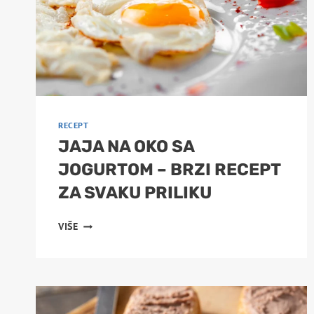
RECEPT
JAJA NA OKO SA
JOGURTOM – BRZI RECEPT
ZA SVAKU PRILIKU
JAJA
VIŠE
NA
OKO
SA
JOGURTOM
–
BRZI