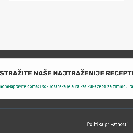
BRZI
RECEPT
ZA
LAGANO
PREDJELO
ISTRAŽITE NAŠE NAJTRAŽENIJE RECEPT
tinom
Napravite domaći sok
Bosanska jela na kašiku
Recepti za zimnicu
Tr
Politika privatnosti