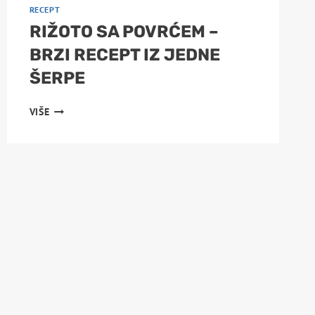
RECEPT
RIŽOTO SA POVRĆEM –
BRZI RECEPT IZ JEDNE
ŠERPE
RIŽOTO
VIŠE
SA
POVRĆEM
–
BRZI
RECEPT
IZ
JEDNE
ŠERPE