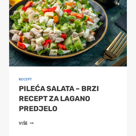
RECEPT
PILEĆA SALATA – BRZI
RECEPT ZA LAGANO
PREDJELO
PILEĆA
VIŠE
SALATA
–