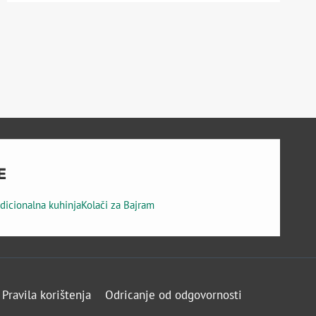
I
POVRĆA
–
RECEPT
ZA
BRZ
I
HRANJIV
OBROK
–
BEZ
E
BRAŠNA
adicionalna kuhinja
Kolači za Bajram
Pravila korištenja
Odricanje od odgovornosti