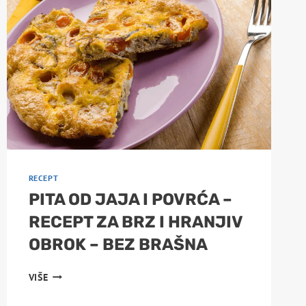
RECEPT
BEZ
KUHANJA
RECEPT
PITA OD JAJA I POVRĆA –
RECEPT ZA BRZ I HRANJIV
OBROK – BEZ BRAŠNA
PITA
VIŠE
OD
JAJA