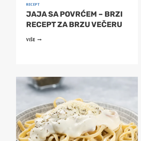
RECEPT
JAJA SA POVRĆEM – BRZI
RECEPT ZA BRZU VEČERU
JAJA
VIŠE
SA
POVRĆEM
–
BRZI
RECEPT
ZA
BRZU
VEČERU