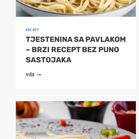
RECEPT
TJESTENINA SA PAVLAKOM
– BRZI RECEPT BEZ PUNO
SASTOJAKA
TJESTENINA
VIŠE
SA
PAVLAKOM
–
BRZI
RECEPT
BEZ
PUNO
SASTOJAKA