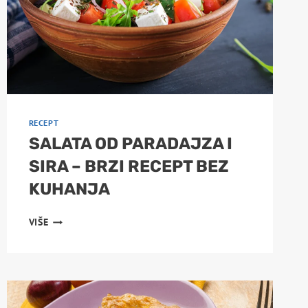
RECEPT
SALATA OD PARADAJZA I
SIRA – BRZI RECEPT BEZ
KUHANJA
SALATA
VIŠE
OD
PARADAJZA
I
SIRA
–
BRZI