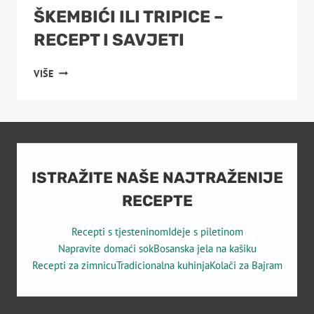
ŠKEMBIĆI ILI TRIPICE –
RECEPT I SAVJETI
ŠKEMBIĆI
VIŠE
ILI
TRIPICE
–
RECEPT
I
SAVJETI
ISTRAŽITE NAŠE NAJTRAŽENIJE
RECEPTE
Recepti s tjesteninom
Ideje s piletinom
Napravite domaći sok
Bosanska jela na kašiku
Recepti za zimnicu
Tradicionalna kuhinja
Kolači za Bajram